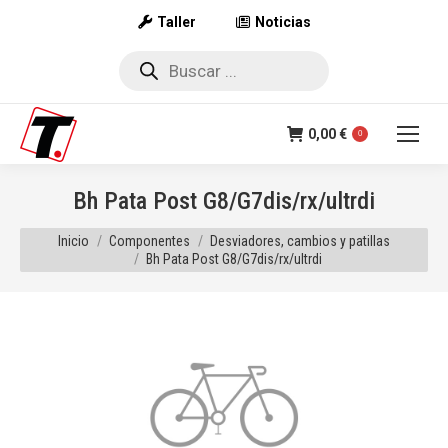
Taller
Noticias
Búsqueda
de
productos
0,00
€
0
Bh Pata Post G8/G7dis/rx/ultrdi
Estás aquí:
Inicio
Componentes
Desviadores, cambios y patillas
Bh Pata Post G8/G7dis/rx/ultrdi