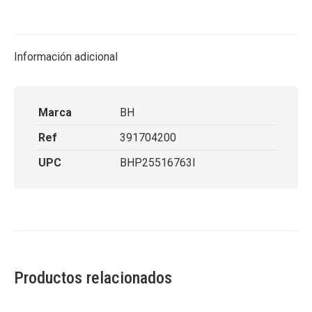
on
on
on
on
X
Facebook
Pinterest
LinkedIn
Información adicional
Marca
BH
Ref
391704200
UPC
BHP25516763I
Productos relacionados