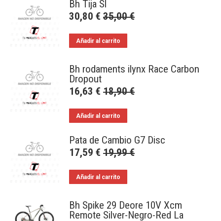
Bh Tija Sl
30,80
€
35,00
€
Añadir al carrito
Bh rodaments ilynx Race Carbon
Dropout
16,63
€
18,90
€
Añadir al carrito
Pata de Cambio G7 Disc
17,59
€
19,99
€
Añadir al carrito
Bh Spike 29 Deore 10V Xcm
Remote Silver-Negro-Red La