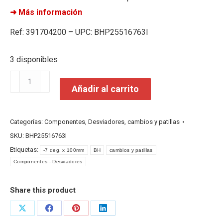
➜ Más información
Ref: 391704200 – UPC: BHP25516763I
3 disponibles
Bh
Añadir al carrito
Pata
Post
G8/G7dis/rx/ultrdi
Categorías:
Componentes
,
Desviadores, cambios y patillas
cantidad
SKU:
BHP25516763I
Etiquetas:
-7 deg. x 100mm
BH
cambios y patillas
Componentes - Desviadores
Share this product
Share
Share
Share
Share