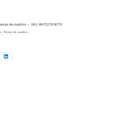
:
iezas de cuadros
SKU:
BHT227618770
 - Piezas de cuadros
e
Share
on
erest
LinkedIn