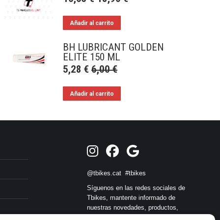
Añadir al carrito
BH LUBRICANT GOLDEN
ELITE 150 ML
5,28
€
6,00
€
Añadir al carrito
@tbikes.cat #tbikes
Síguenos en las redes sociales de
Tbikes, mantente informado de
nuestras novedades, productos,
salidas en grupo, ofertas, sorteos ... y