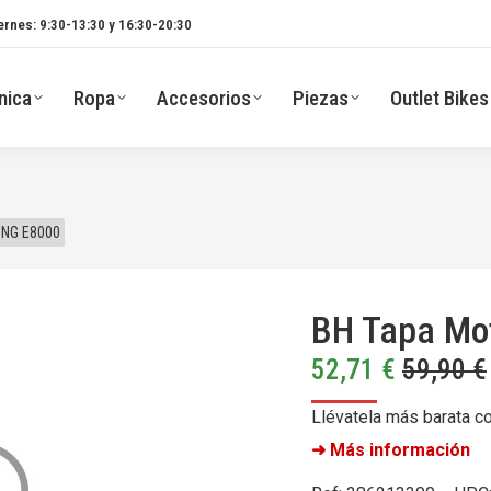
ernes: 9:30-13:30 y 16:30-20:30
nica
Ropa
Accesorios
Piezas
Outlet Bikes
 NG E8000
BH Tapa Mo
52,71
€
59,90
€
Llévatela más barata c
➜ Más información