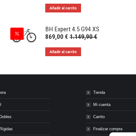
Añadir al carrito
BH Expert 4.5 G94 XS
869,00
€
1.149,90
€
Añadir al carrito
tera
Tienda
l
Mi cuenta
Dobles
Carrito
Rígidas
Finalizar compra