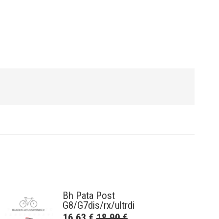
Bh Pata Post
G8/G7dis/rx/ultrdi
16,63
€
18,90
€