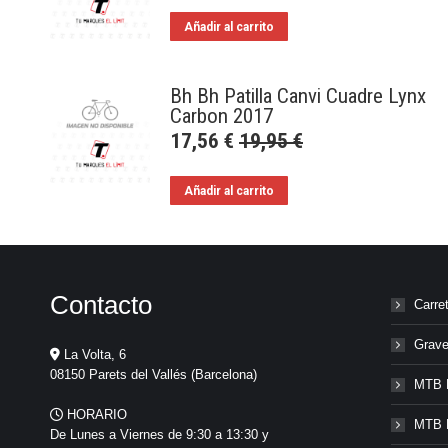
Añadir al carrito
Bh Bh Patilla Canvi Cuadre Lynx
Carbon 2017
17,56
€
19,95
€
Añadir al carrito
Contacto
Carre
Grave
La Volta, 6
08150 Parets del Vallés (Barcelona)
MTB 
HORARIO
MTB 
De Lunes a Viernes de 9:30 a 13:30 y