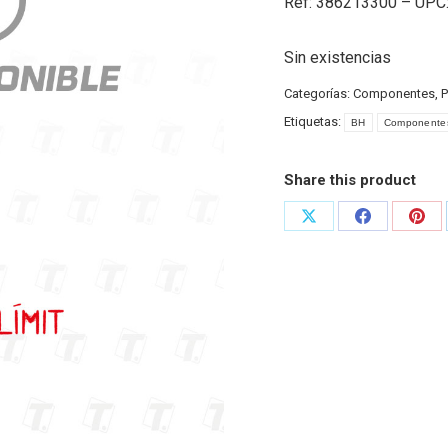
Ref: 386213300 – UPC
Sin existencias
Categorías:
Componentes
,
P
Etiquetas:
BH
Componentes
Share this product
Share
Share
Shar
on
on
on
X
Facebook
Pint