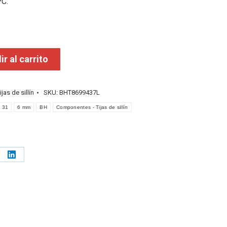
C:
r al carrito
ijas de sillín
SKU:
BHT8699437L
31
6 mm
BH
Componentes - Tijas de sillín
e
Share
on
erest
LinkedIn