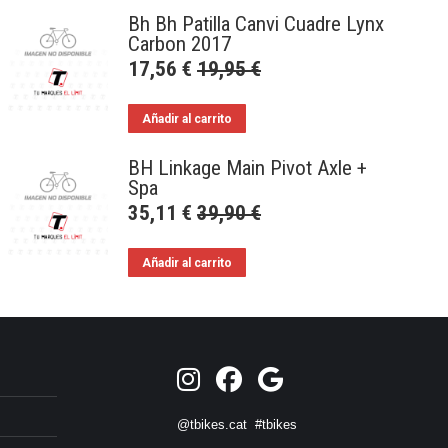
Bh Bh Patilla Canvi Cuadre Lynx
Carbon 2017
17,56
€
19,95
€
Añadir al carrito
BH Linkage Main Pivot Axle +
Spa
35,11
€
39,90
€
Añadir al carrito
@tbikes.cat #tbikes