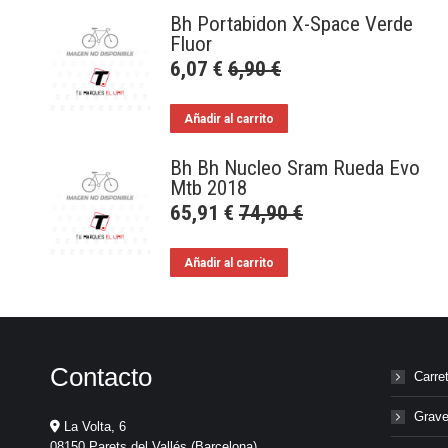
Bh Portabidon X-Space Verde
Fluor
6,07
€
6,90
€
Añadir al carrito
Bh Bh Nucleo Sram Rueda Evo
Mtb 2018
65,91
€
74,90
€
Añadir al carrito
Contacto
Carre
Grave
La Volta, 6
08150 Parets del Vallés (Barcelona)