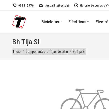
938415976
tienda@tbikes.cat
Horario de Lunes a Vi
Bicicletas
Eléctricas
Electró
Bh Tija Sl
Estás aquí:
Inicio
Componentes
Tijas de sillín
Bh Tija Sl