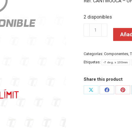
Ref: CANTWOOCA – UP
2 disponibles
Bh
Añadi
Tija
Sl
cantidad
Categorías:
Componentes
,
T
Etiquetas:
-7 deg. x 100mm
Share this product
Share
Share
Shar
on
on
on
X
Facebook
Pint