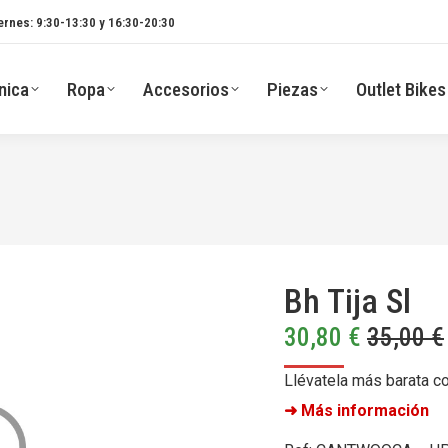
ernes: 9:30-13:30 y 16:30-20:30
nica
Ropa
Accesorios
Piezas
Outlet Bikes
Bh Tija Sl
30,80
€
35,00
€
Llévatela más barata c
➜ Más información