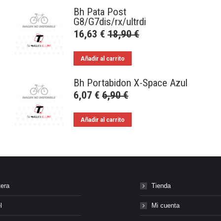
Bh Pata Post
G8/G7dis/rx/ultrdi
16,63
€
18,90
€
Añadir al carrito
Bh Portabidon X-Space Azul
6,07
€
6,90
€
Añadir al carrito
tera
Tienda
l
Mi cuenta