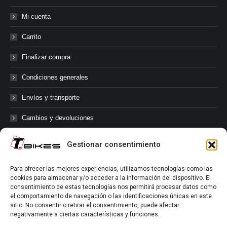
Mi cuenta
Carrito
Finalizar compra
Condiciones generales
Envíos y transporte
Cambios y devoluciones
Gestionar consentimiento
@tbikes.cat #tbikes
Para ofrecer las mejores experiencias, utilizamos tecnologías como las
cookies para almacenar y/o acceder a la información del dispositivo. El
Síguenos en las redes sociales de Tbikes, mantente informado de
consentimiento de estas tecnologías nos permitirá procesar datos como
nuestras novedades, productos, salidas en grupo, ofertas, sorteos ...
el comportamiento de navegación o las identificaciones únicas en este
y muchos más!
sitio. No consentir o retirar el consentimiento, puede afectar
negativamente a ciertas características y funciones.
Tú marcas el límite.