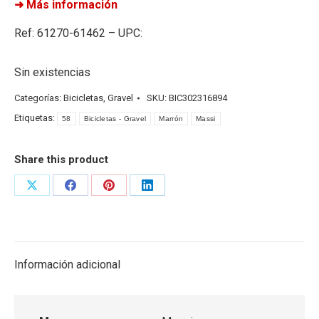
➜ Más información
Ref: 61270-61462 – UPC:
Sin existencias
Categorías:
Bicicletas
,
Gravel
SKU:
BIC302316894
Etiquetas:
58
Bicicletas - Gravel
Marrón
Massi
Share this product
Share
Share
Share
Share
on
on
on
on
X
Facebook
Pinterest
LinkedIn
Información adicional