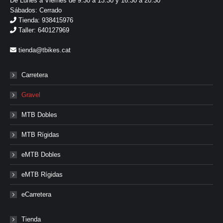
De Lunes a Viernes de 9:30 a 13:30 y 16:30 a 20:30
Sábados: Cerrado
Tienda: 938415976
Taller: 640127969
tienda@tbikes.cat
Carretera
Gravel
MTB Dobles
MTB Rígidas
eMTB Dobles
eMTB Rígidas
eCarretera
Tienda