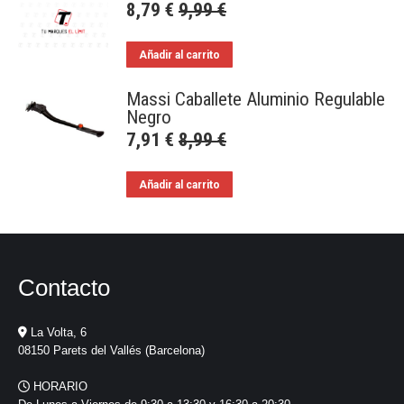
8,79
€
9,99
€
Añadir al carrito
Massi Caballete Aluminio Regulable
Negro
7,91
€
8,99
€
Añadir al carrito
Contacto
La Volta, 6
08150 Parets del Vallés (Barcelona)
HORARIO