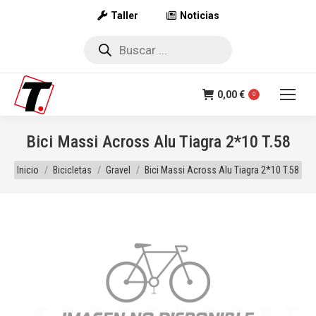
Taller
Noticias
Búsqueda
de
productos
0,00
€
0
Bici Massi Across Alu Tiagra 2*10 T.58
Estás aquí:
Inicio
Bicicletas
Gravel
Bici Massi Across Alu Tiagra 2*10 T.58