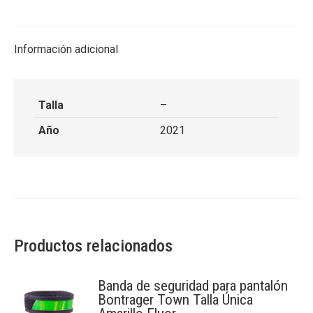
on
on
on
on
X
Facebook
Pinterest
LinkedIn
Información adicional
Talla
–
Año
2021
Productos relacionados
Banda de seguridad para pantalón
Bontrager Town Talla Única