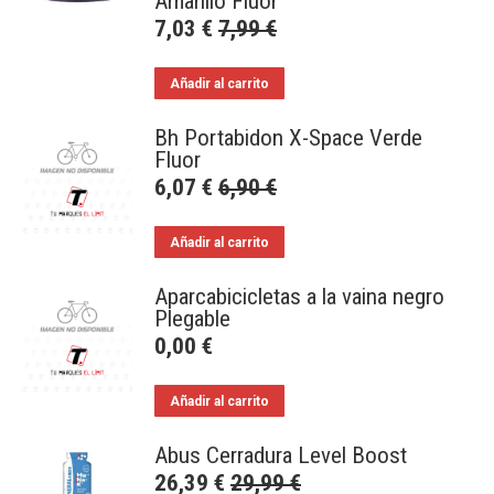
Amarillo Fluor
7,03
€
7,99
€
Añadir al carrito
Bh Portabidon X-Space Verde
Fluor
6,07
€
6,90
€
Añadir al carrito
Aparcabicicletas a la vaina negro
Plegable
0,00
€
Añadir al carrito
Abus Cerradura Level Boost
26,39
€
29,99
€