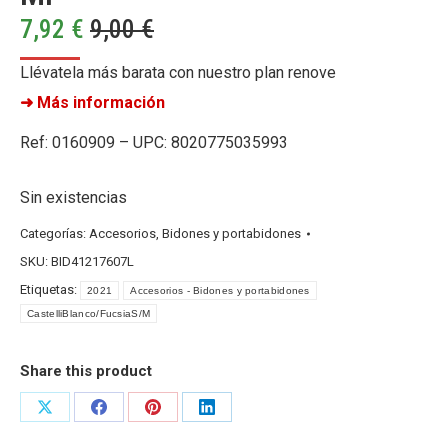
7,92
€
9,00
€
Llévatela más barata con nuestro plan renove
➜ Más información
Ref: 0160909 – UPC: 8020775035993
Sin existencias
Categorías:
Accesorios
,
Bidones y portabidones
SKU:
BID41217607L
Etiquetas:
2021
Accesorios - Bidones y portabidones
CastelliBlanco/FucsiaS/M
Share this product
Share
Share
Share
Share