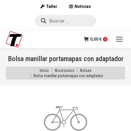
Taller
Noticias
Búsqueda
de
productos
0,00
€
0
Bolsa manillar portamapas con adaptador
Estás aquí:
Inicio
Accesorios
Bolsas
Bolsa manillar portamapas con adaptador