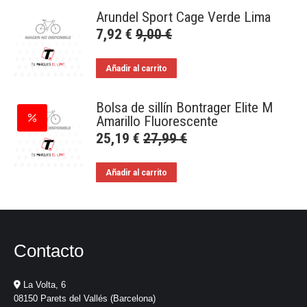
Arundel Sport Cage Verde Lima
7,92
€
9,00
€
Añadir al carrito
Bolsa de sillín Bontrager Elite M
Amarillo Fluorescente
25,19
€
27,99
€
Añadir al carrito
Contacto
La Volta, 6
08150 Parets del Vallés (Barcelona)