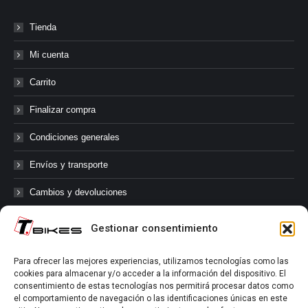
Tienda
Mi cuenta
Carrito
Finalizar compra
Condiciones generales
Envíos y transporte
Cambios y devoluciones
Gestionar consentimiento
@tbikes.cat #tbikes
Para ofrecer las mejores experiencias, utilizamos tecnologías como las
cookies para almacenar y/o acceder a la información del dispositivo. El
Síguenos en las redes sociales de Tbikes, mantente informado de
consentimiento de estas tecnologías nos permitirá procesar datos como
nuestras novedades, productos, salidas en grupo, ofertas, sorteos ...
el comportamiento de navegación o las identificaciones únicas en este
y muchos más!