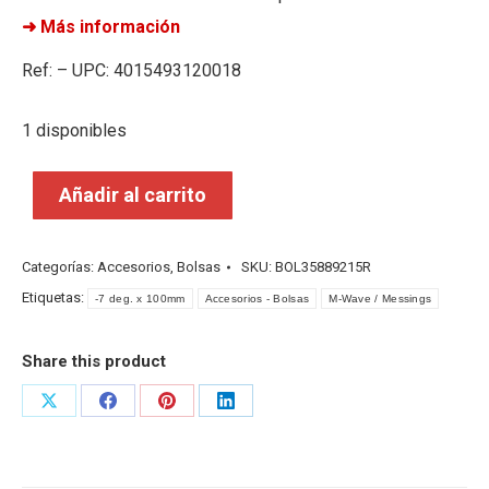
➜ Más información
Ref: – UPC: 4015493120018
1 disponibles
Añadir al carrito
Categorías:
Accesorios
,
Bolsas
SKU:
BOL35889215R
Etiquetas:
-7 deg. x 100mm
Accesorios - Bolsas
M-Wave / Messings
Share this product
Share
Share
Share
Share
on
on
on
on
X
Facebook
Pinterest
LinkedIn