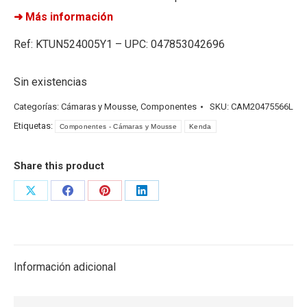
➜ Más información
Ref: KTUN524005Y1 – UPC: 047853042696
Sin existencias
Categorías:
Cámaras y Mousse
,
Componentes
SKU:
CAM20475566L
Etiquetas:
Componentes - Cámaras y Mousse
Kenda
Share this product
Share
Share
Share
Share
on
on
on
on
X
Facebook
Pinterest
LinkedIn
Información adicional