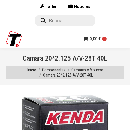
Taller
Noticias
Búsqueda
de
productos
0,00
€
0
Camara 20*2.125 A/V-28T 40L
Estás aquí:
Inicio
Componentes
Cámaras y Mousse
Camara 20*2.125 A/V-28T 40L