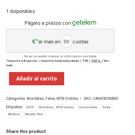
1 disponibles
Págalo a plazos con
€*
al mes en
cuotas
No se ha podido mostrar la información solicitada
*Importe a financiar
/
Importe total adeudado
/
TIN
/
TAE
%
/
Ver
más
Añadir al carrito
Categorías:
Bicicletas
,
False
,
MTB Dobles
SKU:
CAN2923683D
Etiquetas:
2025
Bicicletas - MTB Dobles
Cannondale
False
Medium
Metallic Red
Share this product