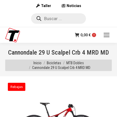
Taller
Noticias
Búsqueda
de
productos
0,00
€
0
Cannondale 29 U Scalpel Crb 4 MRD MD
Estás aquí:
Inicio
Bicicletas
MTB Dobles
Cannondale 29 U Scalpel Crb 4 MRD MD
Rebajas