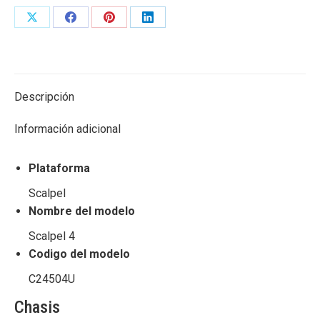
Share
Share
Share
Share
on
on
on
on
X
Facebook
Pinterest
LinkedIn
Descripción
Información adicional
Plataforma
Scalpel
Nombre del modelo
Scalpel 4
Codigo del modelo
C24504U
Chasis