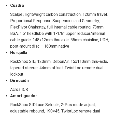
Cuadro
Scalpel, lightweight carbon construction, 120mm travel,
Proportional Response Suspension and Geometry,
FlexPivot Chainstay, full internal cable routing, 73mm
BSA, 1.5″ headtube with 1-1/8″ upper reducer/internal
cable guide, 148x12mm thru axle, 55mm chainline, UDH,
post-mount disc – 160mm native
Horquilla
RockShox SID, 120mm, DebonAir, 15x110mm thru-axle,
tapered steerer, 44mm offset, TwistLoc remote dual
lockout
Dirección
Acros ICR
Amortiguador
RockShox SIDLuxe Select+, 2-Pos mode adjust,
adjustable rebound, 190×45, TwistLoc remote dual