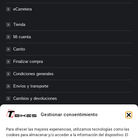
eCarretera
Tienda
Mi cuenta
Carrito
Finalizar compra
Condiciones generales
Envíos y transporte
Cambios y devoluciones
Gestionar consentimiento
@tbikes.cat #tbikes
Para ofrecer las mejores experiencias, utilizamos tecnologías como las
cookies para almacenar y/o acceder a la información del dispositivo. El
Síguenos en las redes sociales de Tbikes, mantente informado de