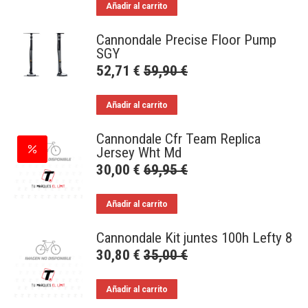
Añadir al carrito
Cannondale Precise Floor Pump
SGY
52,71
€
59,90
€
Añadir al carrito
Cannondale Cfr Team Replica
Jersey Wht Md
30,00
€
69,95
€
Añadir al carrito
Cannondale Kit juntes 100h Lefty 8
30,80
€
35,00
€
Añadir al carrito