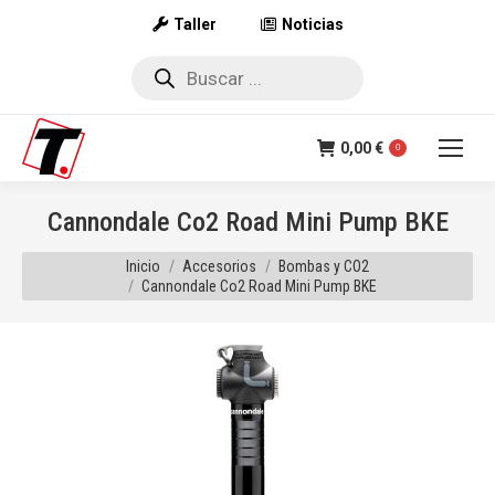
Taller
Noticias
Búsqueda
de
productos
0,00
€
0
Cannondale Co2 Road Mini Pump BKE
Estás aquí:
Inicio
Accesorios
Bombas y CO2
Cannondale Co2 Road Mini Pump BKE