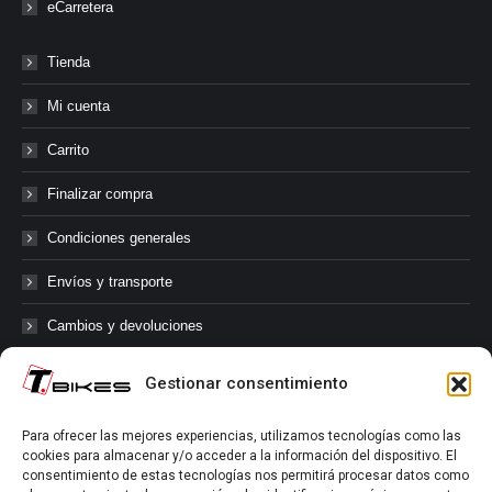
eCarretera
Tienda
Mi cuenta
Carrito
Finalizar compra
Condiciones generales
Envíos y transporte
Cambios y devoluciones
Gestionar consentimiento
@tbikes.cat #tbikes
Para ofrecer las mejores experiencias, utilizamos tecnologías como las
cookies para almacenar y/o acceder a la información del dispositivo. El
Síguenos en las redes sociales de Tbikes, mantente informado de
consentimiento de estas tecnologías nos permitirá procesar datos como
nuestras novedades, productos, salidas en grupo, ofertas, sorteos ...