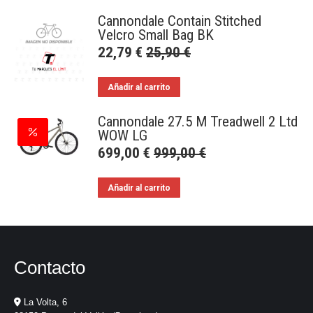
Cannondale Contain Stitched
Velcro Small Bag BK
22,79
€
25,90
€
Añadir al carrito
Cannondale 27.5 M Treadwell 2 Ltd
WOW LG
699,00
€
999,00
€
Añadir al carrito
Contacto
La Volta, 6