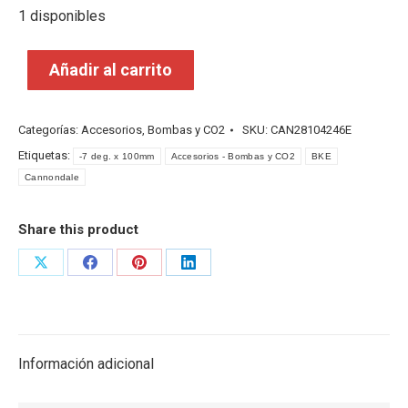
1 disponibles
Añadir al carrito
Categorías:
Accesorios
,
Bombas y CO2
SKU:
CAN28104246E
Etiquetas:
-7 deg. x 100mm
Accesorios - Bombas y CO2
BKE
Cannondale
Share this product
Share
Share
Share
Share
on
on
on
on
X
Facebook
Pinterest
LinkedIn
Información adicional