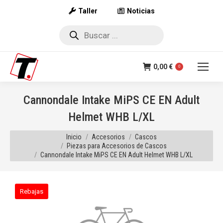
Taller
Noticias
Búsqueda
de
productos
0,00
€
0
Cannondale Intake MiPS CE EN Adult
Helmet WHB L/XL
Estás aquí:
Inicio
Accesorios
Cascos
Piezas para Accesorios de Cascos
Cannondale Intake MiPS CE EN Adult Helmet WHB L/XL
Rebajas