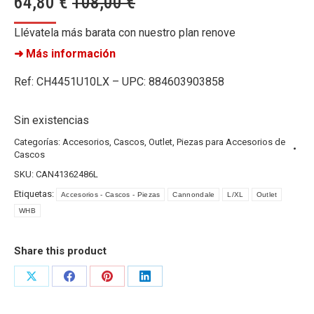
64,80
€
108,00
€
Llévatela más barata con nuestro plan renove
➜ Más información
Ref: CH4451U10LX – UPC: 884603903858
Sin existencias
Categorías:
Accesorios
,
Cascos
,
Outlet
,
Piezas para Accesorios de
Cascos
SKU:
CAN41362486L
Etiquetas:
Accesorios - Cascos - Piezas
Cannondale
L/XL
Outlet
WHB
Share this product
Share
Share
Share
Share
on
on
on
on