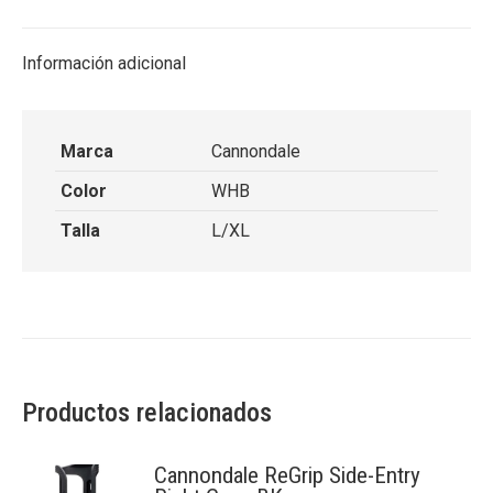
X
Facebook
Pinterest
LinkedIn
Información adicional
Marca
Cannondale
Color
WHB
Talla
L/XL
Productos relacionados
Cannondale ReGrip Side-Entry