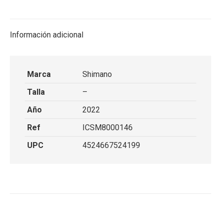
on
on
on
on
X
Facebook
Pinterest
LinkedIn
Información adicional
Marca
Shimano
Talla
–
Año
2022
Ref
ICSM8000146
UPC
4524667524199