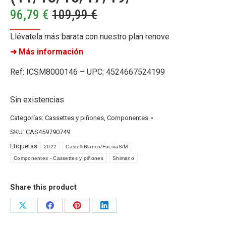
96,79
€
109,99
€
Llévatela más barata con nuestro plan renove
➜ Más información
Ref: ICSM8000146 – UPC: 4524667524199
Sin existencias
Categorías:
Cassettes y piñones
,
Componentes
SKU:
CAS459790749
Etiquetas:
2022
CastelliBlanco/FucsiaS/M
Componentes - Cassettes y piñones
Shimano
Share this product
Share
Share
Share
Share