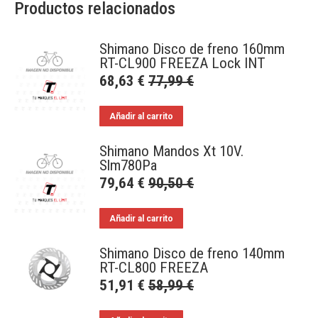
Productos relacionados
Shimano Disco de freno 160mm
RT-CL900 FREEZA Lock INT
68,63
€
77,99
€
Añadir al carrito
Shimano Mandos Xt 10V.
Slm780Pa
79,64
€
90,50
€
Añadir al carrito
Shimano Disco de freno 140mm
RT-CL800 FREEZA
51,91
€
58,99
€