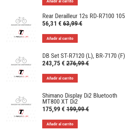
Añadir al carrito
Rear Derailleur 12s RD-R7100 105
56,31
€
63,99
€
Añadir al carrito
DB Set ST-R7120 (L), BR-7170 (F)
243,75
€
276,99
€
Añadir al carrito
Shimano Display Di2 Bluetooth
MT800 XT Di2
175,99
€
199,99
€
Añadir al carrito