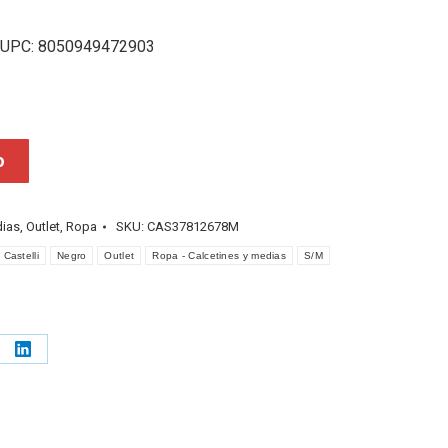
 UPC: 8050949472903
o
dias
,
Outlet
,
Ropa
SKU:
CAS37812678M
Castelli
Negro
Outlet
Ropa - Calcetines y medias
S/M
e
Share
on
erest
LinkedIn