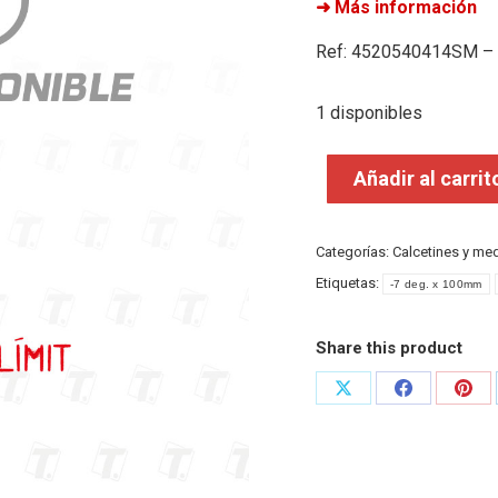
➜ Más información
Ref: 4520540414SM –
1 disponibles
Añadir al carrit
Categorías:
Calcetines y me
Etiquetas:
-7 deg. x 100mm
Share this product
Share
Share
Shar
on
on
on
X
Facebook
Pint