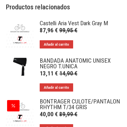
Productos relacionados
Castelli Aria Vest Dark Gray M
87,96
€
99,95
€
Añadir al carrito
BANDADA ANATOMIC UNISEX
NEGRO T.UNICA
13,11
€
14,90
€
Añadir al carrito
BONTRAGER CULOTE/PANTALON
RHYTHM T/34 GRIS
40,00
€
89,99
€