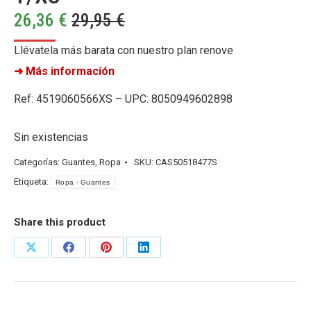
26,36
€
29,95
€
Llévatela más barata con nuestro plan renove
➜ Más información
Ref: 4519060566XS – UPC: 8050949602898
Sin existencias
Categorías:
Guantes
,
Ropa
SKU:
CAS50518477S
Etiqueta:
Ropa - Guantes
Share this product
Share
Share
Share
Share
on
on
on
on
X
Facebook
Pinterest
LinkedIn