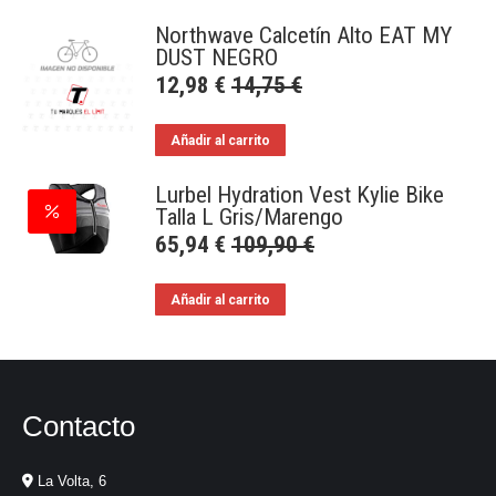
Northwave Calcetín Alto EAT MY
DUST NEGRO
12,98
€
14,75
€
Añadir al carrito
Lurbel Hydration Vest Kylie Bike
Talla L Gris/Marengo
65,94
€
109,90
€
Añadir al carrito
Contacto
La Volta, 6