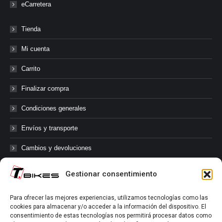
eCarretera
Tienda
Mi cuenta
Carrito
Finalizar compra
Condiciones generales
Envíos y transporte
Cambios y devoluciones
Gestionar consentimiento
@tbikes.cat #tbikes
Para ofrecer las mejores experiencias, utilizamos tecnologías como las
cookies para almacenar y/o acceder a la información del dispositivo. El
Síguenos en las redes sociales de Tbikes, mantente informado de
consentimiento de estas tecnologías nos permitirá procesar datos como
nuestras novedades, productos, salidas en grupo, ofertas, sorteos ...