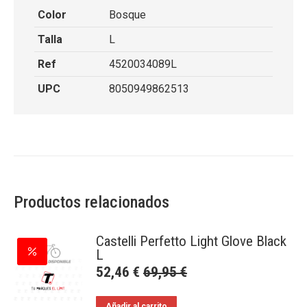
Color
Bosque
Talla
L
Ref
4520034089L
UPC
8050949862513
Productos relacionados
Castelli Perfetto Light Glove Black
L
52,46
€
69,95
€
Añadir al carrito