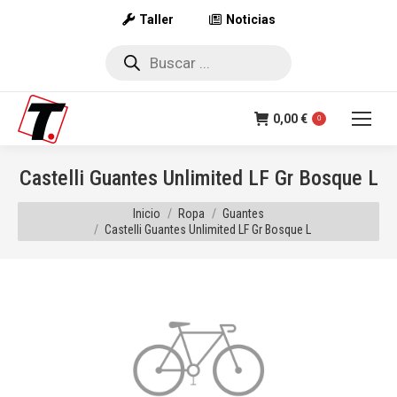
Taller
Noticias
Búsqueda
de
productos
0,00
€
0
Castelli Guantes Unlimited LF Gr Bosque L
Estás aquí:
Inicio
Ropa
Guantes
Castelli Guantes Unlimited LF Gr Bosque L