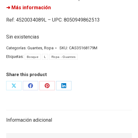
➜ Más información
Ref: 4520034089L – UPC: 8050949862513
Sin existencias
Categorías:
Guantes
,
Ropa
SKU:
CAS35168179M
Etiquetas:
Bosque
L
Ropa - Guantes
Share this product
Share
Share
Share
Share
on
on
on
on
X
Facebook
Pinterest
LinkedIn
Información adicional