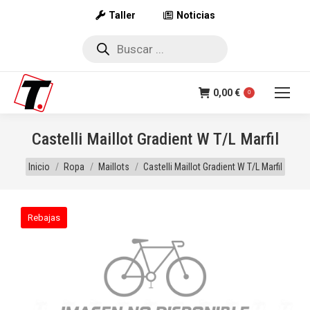
Taller
Noticias
Búsqueda
de
productos
0,00
€
0
Castelli Maillot Gradient W T/L Marfil
Estás aquí:
Inicio
Ropa
Maillots
Castelli Maillot Gradient W T/L Marfil
Rebajas