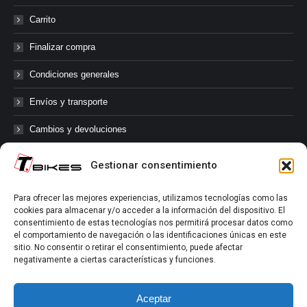
Carrito
Finalizar compra
Condiciones generales
Envíos y transporte
Cambios y devoluciones
Gestionar consentimiento
@tbikes.cat #tbikes
Para ofrecer las mejores experiencias, utilizamos tecnologías como las
cookies para almacenar y/o acceder a la información del dispositivo. El
Síguenos en las redes sociales de Tbikes, mantente informado de
consentimiento de estas tecnologías nos permitirá procesar datos como
nuestras novedades, productos, salidas en grupo, ofertas, sorteos ...
el comportamiento de navegación o las identificaciones únicas en este
y muchos más!
sitio. No consentir o retirar el consentimiento, puede afectar
negativamente a ciertas características y funciones.
Tú marcas el límite.
Aceptar