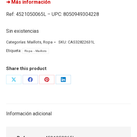
➜ Más información
Ref: 4521050065L – UPC: 8050949304228
Sin existencias
Categorías:
Maillots
,
Ropa
SKU:
CAS32822631L
Etiqueta:
Ropa - Maillots
Share this product
Share
Share
Share
Share
on
on
on
on
X
Facebook
Pinterest
LinkedIn
Información adicional