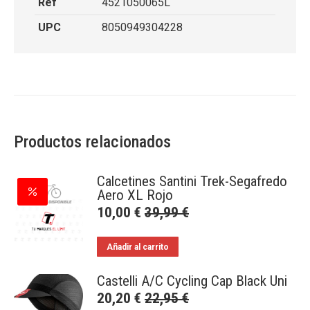
Ref
4521050065L
UPC
8050949304228
Productos relacionados
Calcetines Santini Trek-Segafredo
Aero XL Rojo
10,00
€
39,99
€
Añadir al carrito
Castelli A/C Cycling Cap Black Uni
20,20
€
22,95
€