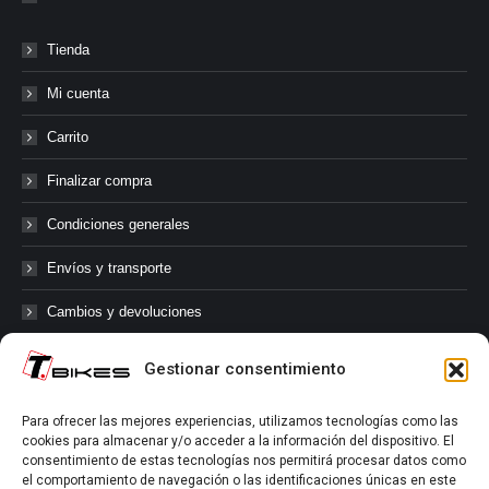
Tienda
Mi cuenta
Carrito
Finalizar compra
Condiciones generales
Envíos y transporte
Cambios y devoluciones
Gestionar consentimiento
@tbikes.cat #tbikes
Para ofrecer las mejores experiencias, utilizamos tecnologías como las
cookies para almacenar y/o acceder a la información del dispositivo. El
Síguenos en las redes sociales de Tbikes, mantente informado de
consentimiento de estas tecnologías nos permitirá procesar datos como
nuestras novedades, productos, salidas en grupo, ofertas, sorteos ...
el comportamiento de navegación o las identificaciones únicas en este