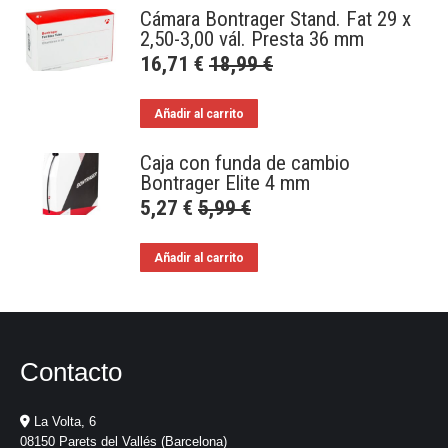
Cámara Bontrager Stand. Fat 29 x
2,50-3,00 vál. Presta 36 mm
16,71
€
18,99
€
Añadir al carrito
Caja con funda de cambio
Bontrager Elite 4 mm
5,27
€
5,99
€
Añadir al carrito
Contacto
La Volta, 6
08150 Parets del Vallés (Barcelona)