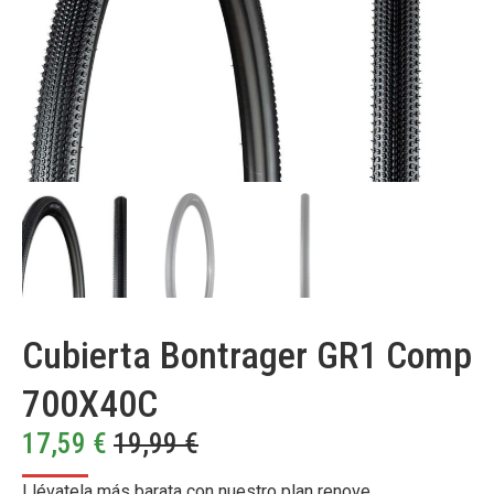
Cubierta Bontrager GR1 Comp
700X40C
17,59
€
19,99
€
Llévatela más barata con nuestro plan renove