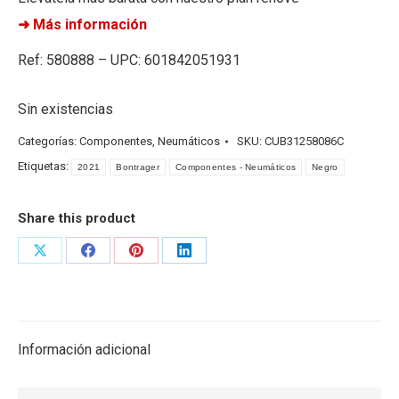
➜ Más información
Ref: 580888 – UPC: 601842051931
Sin existencias
Categorías:
Componentes
,
Neumáticos
SKU:
CUB31258086C
Etiquetas:
2021
Bontrager
Componentes - Neumáticos
Negro
Share this product
Share
Share
Share
Share
on
on
on
on
X
Facebook
Pinterest
LinkedIn
Información adicional