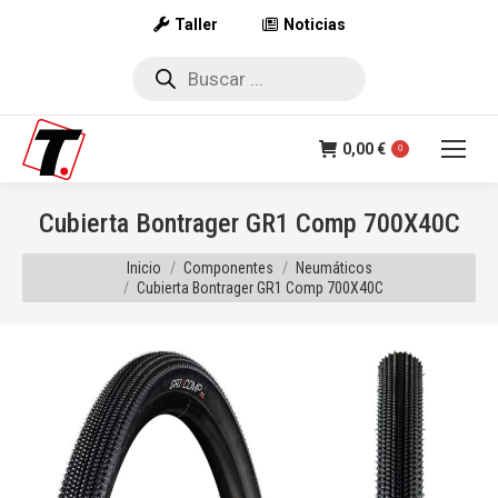
Taller
Noticias
Búsqueda
de
productos
0,00
€
0
Cubierta Bontrager GR1 Comp 700X40C
Estás aquí:
Inicio
Componentes
Neumáticos
Cubierta Bontrager GR1 Comp 700X40C