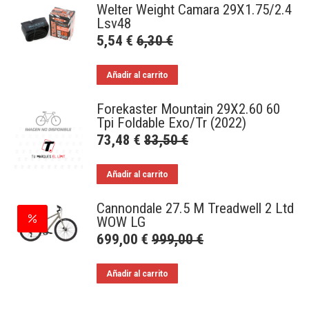
Welter Weight Camara 29X1.75/2.4
Lsv48
5,54
€
6,30
€
Añadir al carrito
Forekaster Mountain 29X2.60 60
Tpi Foldable Exo/Tr (2022)
73,48
€
83,50
€
Añadir al carrito
Cannondale 27.5 M Treadwell 2 Ltd
WOW LG
699,00
€
999,00
€
Añadir al carrito