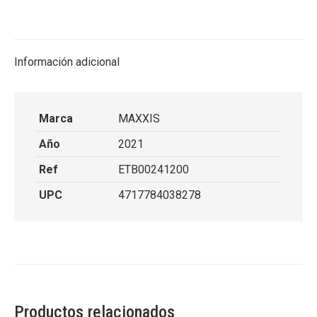
on
on
on
on
X
Facebook
Pinterest
LinkedIn
Información adicional
Marca
MAXXIS
Año
2021
Ref
ETB00241200
UPC
4717784038278
Productos relacionados