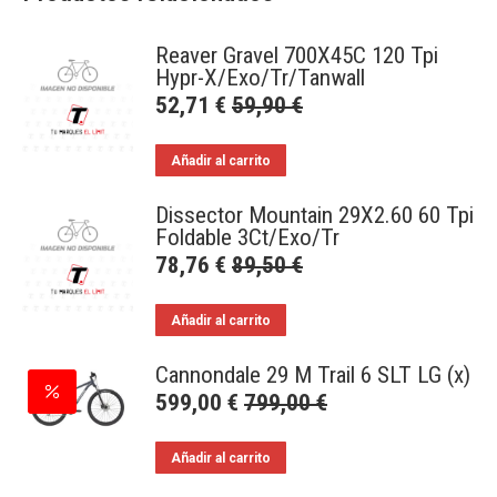
Reaver Gravel 700X45C 120 Tpi
Hypr-X/Exo/Tr/Tanwall
52,71
€
59,90
€
Añadir al carrito
Dissector Mountain 29X2.60 60 Tpi
Foldable 3Ct/Exo/Tr
78,76
€
89,50
€
Añadir al carrito
Cannondale 29 M Trail 6 SLT LG (x)
599,00
€
799,00
€
Añadir al carrito