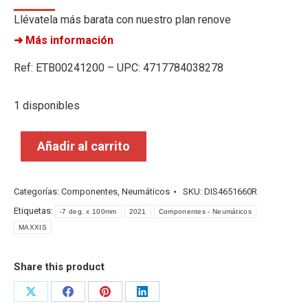
Llévatela más barata con nuestro plan renove
➜ Más información
Ref: ETB00241200 – UPC: 4717784038278
1 disponibles
Añadir al carrito
Categorías:
Componentes
,
Neumáticos
SKU:
DIS4651660R
Etiquetas:
-7 deg. x 100mm
2021
Componentes - Neumáticos
MAXXIS
Share this product
Share
Share
Share
Share