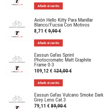
Añadir al carrito
Avión Hello Kitty Para Manillar
Blanco/Fucsia Con Motivos
8,71
€
9,90
€
Añadir al carrito
Eassun Gafas Sprint
Photocromatic Matt Graphite
Frame 0-3
109,12
€
124,00
€
Añadir al carrito
Eassun Gafas Vulcano Smoke Dark
Grey Lens Cat.3
79,11
€
89,90
€