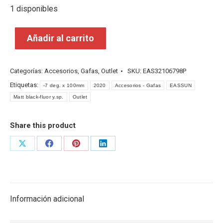
1 disponibles
Añadir al carrito
Categorías:
Accesorios
,
Gafas
,
Outlet
SKU:
EAS32106798P
Etiquetas:
-7 deg. x 100mm
2020
Accesorios - Gafas
EASSUN
Matt black-fluor y.sp.
Outlet
Share this product
Share
Share
Share
Share
on
on
on
on
X
Facebook
Pinterest
LinkedIn
Información adicional