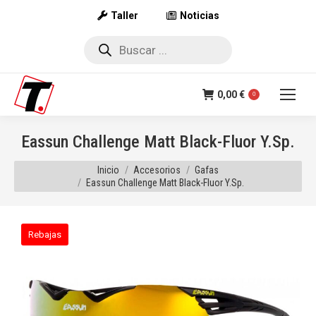
Taller
Noticias
Búsqueda
de
productos
0,00
€
0
Eassun Challenge Matt Black-Fluor Y.Sp.
Estás aquí:
Inicio
Accesorios
Gafas
Eassun Challenge Matt Black-Fluor Y.Sp.
Rebajas