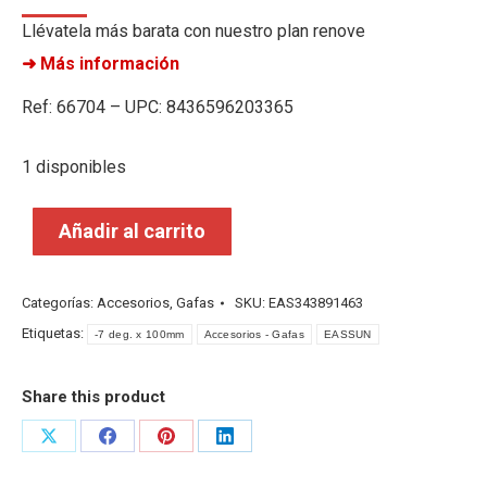
Llévatela más barata con nuestro plan renove
➜ Más información
Ref: 66704 – UPC: 8436596203365
1 disponibles
Añadir al carrito
Categorías:
Accesorios
,
Gafas
SKU:
EAS343891463
Etiquetas:
-7 deg. x 100mm
Accesorios - Gafas
EASSUN
Share this product
Share
Share
Share
Share
on
on
on
on