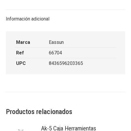
X
Facebook
Pinterest
LinkedIn
Información adicional
Marca
Eassun
Ref
66704
UPC
8436596203365
Productos relacionados
Ak-5 Caja Herramientas