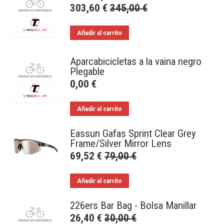
303,60
€
345,00
€
Añadir al carrito
Aparcabicicletas a la vaina negro
Plegable
0,00
€
Añadir al carrito
Eassun Gafas Sprint Clear Grey
Frame/Silver Mirror Lens
69,52
€
79,00
€
Añadir al carrito
226ers Bar Bag - Bolsa Manillar
26,40
€
30,00
€