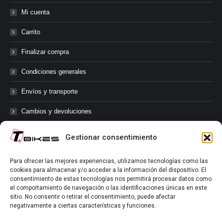
Mi cuenta
Carrito
Finalizar compra
Condiciones generales
Envíos y transporte
Cambios y devoluciones
Gestionar consentimiento
@tbikes.cat #tbikes
Para ofrecer las mejores experiencias, utilizamos tecnologías como las
cookies para almacenar y/o acceder a la información del dispositivo. El
Síguenos en las redes sociales de Tbikes, mantente informado de
consentimiento de estas tecnologías nos permitirá procesar datos como
nuestras novedades, productos, salidas en grupo, ofertas, sorteos ...
el comportamiento de navegación o las identificaciones únicas en este
y muchos más!
sitio. No consentir o retirar el consentimiento, puede afectar
negativamente a ciertas características y funciones.
Tú marcas el límite.