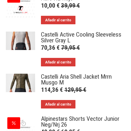
10,00
€
39,99
€
Añadir al carrito
Castelli Active Cooling Sleeveless
Silver Gray L
70,36
€
79,95
€
Añadir al carrito
Castelli Aria Shell Jacket Mrrn
Musgo M
114,36
€
129,95
€
Añadir al carrito
Alpinestars Shorts Vector Junior
Neg/Nrj 26