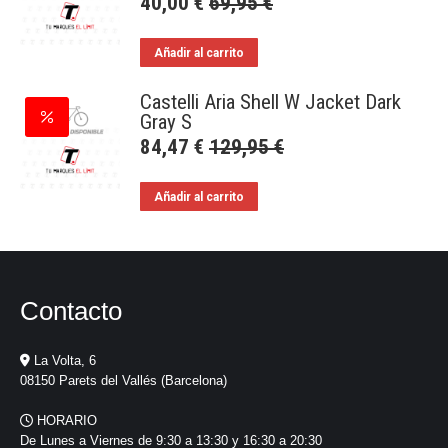
40,00
€
69,95
€
Añadir al carrito
Castelli Aria Shell W Jacket Dark
Gray S
84,47
€
129,95
€
Añadir al carrito
Contacto
La Volta, 6
08150 Parets del Vallés (Barcelona)
HORARIO
De Lunes a Viernes de 9:30 a 13:30 y 16:30 a 20:30