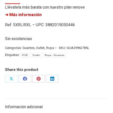
Llévatela más barata con nuestro plan renove
➜ Más información
Ref: 5XRLIRXL – UPC: 3882019050446
Sin existencias
Categorías:
Guantes
,
Outlet
,
Ropa
SKU:
GUA29962785L
Etiquetas:
FIVE
Outlet
Ropa - Guantes
Share this product
Share
Share
Share
Share
on
on
on
on
X
Facebook
Pinterest
LinkedIn
Información adicional