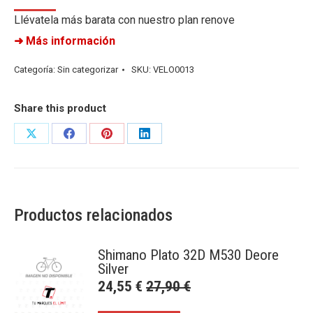
Llévatela más barata con nuestro plan renove
➜ Más información
Categoría:
Sin categorizar
SKU:
VELO0013
Share this product
Share
Share
Share
Share
on
on
on
on
X
Facebook
Pinterest
LinkedIn
Productos relacionados
Shimano Plato 32D M530 Deore
Silver
24,55
€
27,90
€