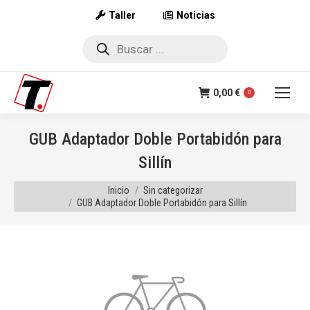
Taller
Noticias
Búsqueda
de
productos
0,00
€
0
GUB Adaptador Doble Portabidón para
Sillín
Estás aquí:
Inicio
Sin categorizar
GUB Adaptador Doble Portabidón para Sillín