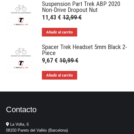
Suspension Part Trek ABP 2020
Non-Drive Dropout Nut
11,43
€
12,99
€
Añadir al carrito
Spacer Trek Headset 5mm Black 2-
Piece
9,67
€
10,99
€
Añadir al carrito
Contacto
La Volta, 6
08150 Parets del Vallés (Barcelona)