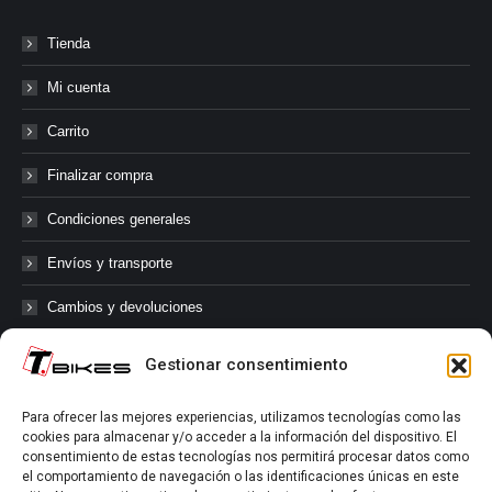
Tienda
Mi cuenta
Carrito
Finalizar compra
Condiciones generales
Envíos y transporte
Cambios y devoluciones
Gestionar consentimiento
@tbikes.cat #tbikes
Para ofrecer las mejores experiencias, utilizamos tecnologías como las
cookies para almacenar y/o acceder a la información del dispositivo. El
Síguenos en las redes sociales de Tbikes, mantente informado de
consentimiento de estas tecnologías nos permitirá procesar datos como
nuestras novedades, productos, salidas en grupo, ofertas, sorteos ...
el comportamiento de navegación o las identificaciones únicas en este
y muchos más!