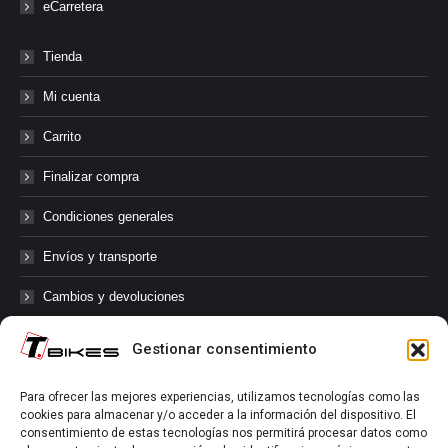
eCarretera
Tienda
Mi cuenta
Carrito
Finalizar compra
Condiciones generales
Envíos y transporte
Cambios y devoluciones
Gestionar consentimiento
@tbikes.cat #tbikes
Para ofrecer las mejores experiencias, utilizamos tecnologías como las
cookies para almacenar y/o acceder a la información del dispositivo. El
Síguenos en las redes sociales de Tbikes, mantente informado de
consentimiento de estas tecnologías nos permitirá procesar datos como
nuestras novedades, productos, salidas en grupo, ofertas, sorteos ...