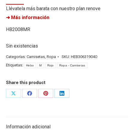
Llévatela más barata con nuestro plan renove
➜ Más información
HB2008MR
Sin existencias
Categorías:
Camisetas
,
Ropa
SKU:
HEB30631904O
Etiquetas:
Hebo
M
Rojo
Ropa - Camisetas
Share this product
Share
Share
Share
Share
on
on
on
on
X
Facebook
Pinterest
LinkedIn
Información adicional