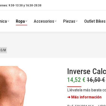
ernes: 9:30-13:30 y 16:30-20:30
nica
Ropa
Accesorios
Piezas
Outlet Bikes
T-S/M
Inverse Calc
14,52
€
16,50
€
Llévatela más barata c
➜ Más información