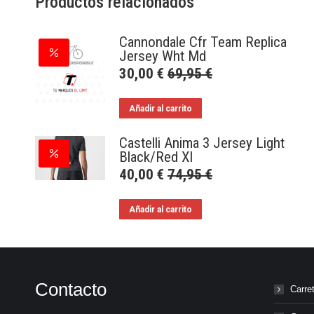
Productos relacionados
Cannondale Cfr Team Replica
Jersey Wht Md
30,00
€
69,95
€
Añadir al carrito
Castelli Anima 3 Jersey Light
Black/Red Xl
40,00
€
74,95
€
Añadir al carrito
Contacto
Carre