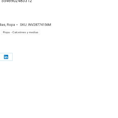
: 5546902483312
dias
,
Ropa
SKU:
INV28774156M
Ropa - Calcetines y medias
e
Share
on
erest
LinkedIn