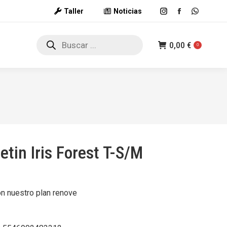
Taller
Noticias
Instagram
Facebook
Whatsap
page
page
page
Búsqueda
opens
opens
opens
0,00
€
de
0
productos
in
in
in
new
new
new
window
window
window
etin Iris Forest T-S/M
on nuestro plan renove