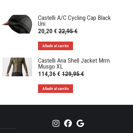
Castelli A/C Cycling Cap Black
Uni
20,20
€
22,95
€
Añadir al carrito
Castelli Aria Shell Jacket Mrrn
Musgo XL
114,36
€
129,95
€
Añadir al carrito