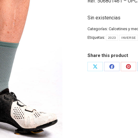
Ref: 506801461 – UPC
Sin existencias
Categorías:
Calcetines y me
Etiquetas:
2023
INVERSE
Share this product
Share
Share
Shar
on
on
on
X
Facebook
Pint