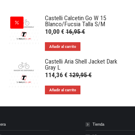
Castelli Calcetin Go W 15
Blanco/Fucsia Talla S/M
10,00
€
16,95
€
Añadir al carrito
Castelli Aria Shell Jacket Dark
Gray L
114,36
€
129,95
€
Añadir al carrito
tera
Tienda