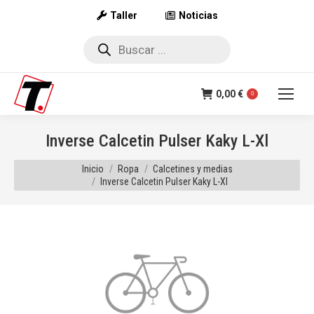
Taller
Noticias
Búsqueda
de
productos
0,00
€
0
Inverse Calcetin Pulser Kaky L-Xl
Estás aquí:
Inicio
Ropa
Calcetines y medias
Inverse Calcetin Pulser Kaky L-Xl