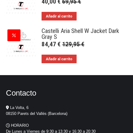
40,00
€
69,95
€
Añadir al carrito
Castelli Aria Shell W Jacket Dark
Gray S
84,47
€
129,95
€
Añadir al carrito
Contacto
La Volta, 6
08150 Parets del Vallés (Barcelona)
HORARIO
De Lunes a Viernes de 9:30 a 13:30 y 16:30 a 20:30