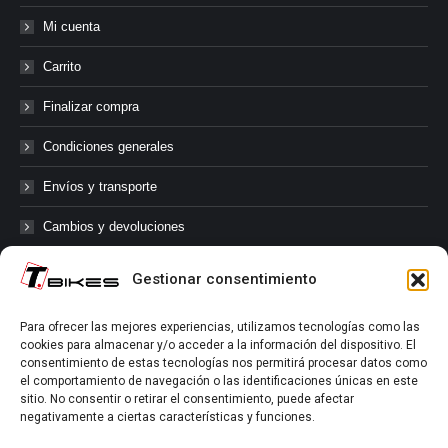
Mi cuenta
Carrito
Finalizar compra
Condiciones generales
Envíos y transporte
Cambios y devoluciones
Gestionar consentimiento
@tbikes.cat #tbikes
Para ofrecer las mejores experiencias, utilizamos tecnologías como las
cookies para almacenar y/o acceder a la información del dispositivo. El
Síguenos en las redes sociales de Tbikes, mantente informado de
consentimiento de estas tecnologías nos permitirá procesar datos como
nuestras novedades, productos, salidas en grupo, ofertas, sorteos ...
el comportamiento de navegación o las identificaciones únicas en este
y muchos más!
sitio. No consentir o retirar el consentimiento, puede afectar
negativamente a ciertas características y funciones.
Tú marcas el límite.