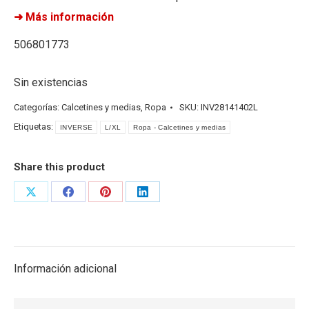
➜ Más información
506801773
Sin existencias
Categorías:
Calcetines y medias
,
Ropa
SKU:
INV28141402L
Etiquetas:
INVERSE
L/XL
Ropa - Calcetines y medias
Share this product
Share
Share
Share
Share
on
on
on
on
X
Facebook
Pinterest
LinkedIn
Información adicional