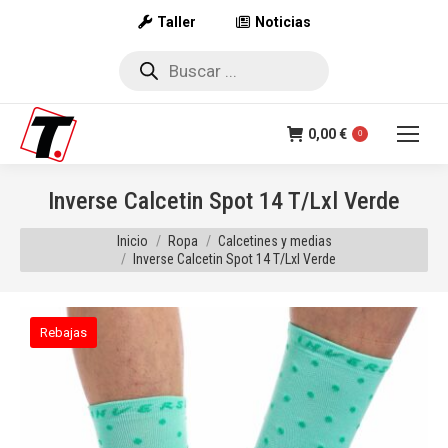
Taller
Noticias
Búsqueda
de
productos
0,00
€
0
Inverse Calcetin Spot 14 T/Lxl Verde
Estás aquí:
Inicio
Ropa
Calcetines y medias
Inverse Calcetin Spot 14 T/Lxl Verde
Rebajas