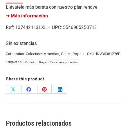
Llévatela más barata con nuestro plan renove
➜ Más información
Ref: 107442113LXL – UPC: 5546905250713
Sin existencias
Categorías:
Calcetines y medias
,
Outlet
,
Ropa
SKU:
INV30381276E
Etiquetas:
Outlet
Ropa - Calcetines y medias
Share this product
Share
Share
Share
Share
on
on
on
on
X
Facebook
Pinterest
LinkedIn
Productos relacionados