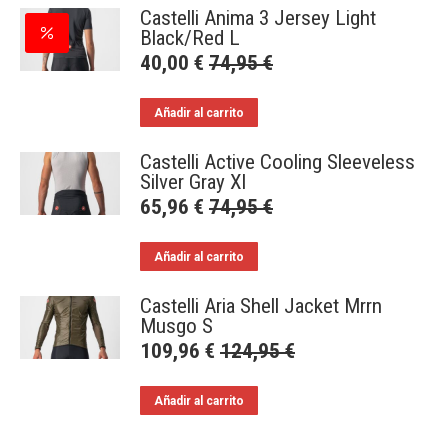
Castelli Anima 3 Jersey Light
Black/Red L
40,00
€
74,95
€
Añadir al carrito
Castelli Active Cooling Sleeveless
Silver Gray Xl
65,96
€
74,95
€
Añadir al carrito
Castelli Aria Shell Jacket Mrrn
Musgo S
109,96
€
124,95
€
Añadir al carrito