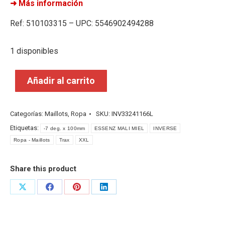
➜ Más información
Ref: 510103315 – UPC: 5546902494288
1 disponibles
Añadir al carrito
Categorías:
Maillots
,
Ropa
SKU:
INV33241166L
Etiquetas:
-7 deg. x 100mm
ESSENZ MALI MIEL
INVERSE
Ropa - Maillots
Trax
XXL
Share this product
Share
Share
Share
Share
on
on
on
on
X
Facebook
Pinterest
LinkedIn