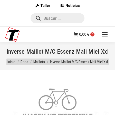
Taller
Noticias
Búsqueda
de
productos
0,00
€
0
Inverse Maillot M/C Essenz Mali Miel Xxl
Estás aquí:
Inicio
Ropa
Maillots
Inverse Maillot M/C Essenz Mali Miel Xxl