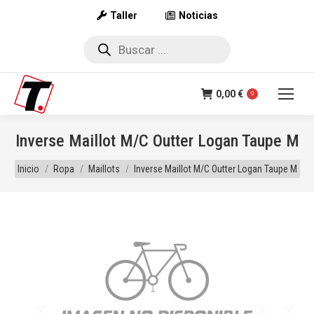
Taller
Noticias
Búsqueda
de
productos
0,00
€
0
Inverse Maillot M/C Outter Logan Taupe M
Estás aquí:
Inicio
Ropa
Maillots
Inverse Maillot M/C Outter Logan Taupe M