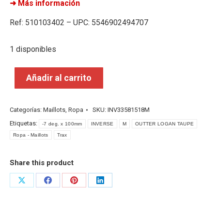
➜ Más información
Ref: 510103402 – UPC: 5546902494707
1 disponibles
Añadir al carrito
Categorías:
Maillots
,
Ropa
SKU:
INV33581518M
Etiquetas:
-7 deg. x 100mm
INVERSE
M
OUTTER LOGAN TAUPE
Ropa - Maillots
Trax
Share this product
Share
Share
Share
Share
on
on
on
on
X
Facebook
Pinterest
LinkedIn