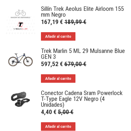
Sillín Trek Aeolus Elite Airloom 155
mm Negro
167,19
€
189,99
€
Añadir al carrito
Trek Marlin 5 ML 29 Mulsanne Blue
GEN 3
597,52
€
679,00
€
Añadir al carrito
Conector Cadena Sram Powerlock
T-Type Eagle 12V Negro (4
Unidades)
4,40
€
5,00
€
Añadir al carrito