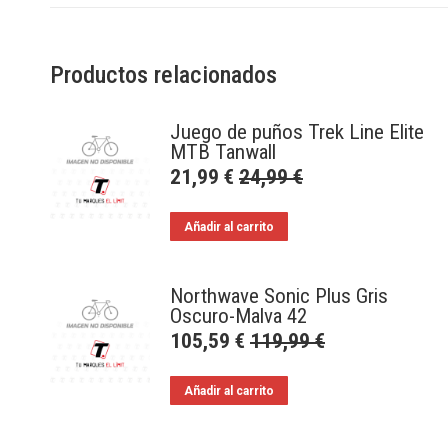
Productos relacionados
Juego de puños Trek Line Elite
MTB Tanwall
21,99
€
24,99
€
Añadir al carrito
Northwave Sonic Plus Gris
Oscuro-Malva 42
105,59
€
119,99
€
Añadir al carrito