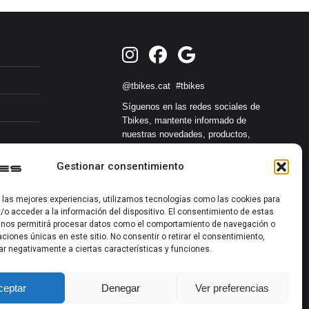
@tbikes.cat #tbikes
Síguenos en las redes sociales de
Tbikes, mantente informado de
nuestras novedades, productos,
salidas en grupo, ofertas, sorteos ... y
muchos más!
Gestionar consentimiento
Tú marcas el límite.
r las mejores experiencias, utilizamos tecnologías como las cookies para
/o acceder a la información del dispositivo. El consentimiento de estas
s
 nos permitirá procesar datos como el comportamiento de navegación o
caciones únicas en este sitio. No consentir o retirar el consentimiento,
ar negativamente a ciertas características y funciones.
ceptar
Denegar
Ver preferencias
2022-2026 ©