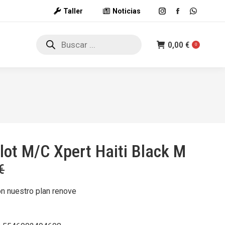
Taller
Noticias
Instagram
Facebook
Whatsap
page
page
page
Búsqueda
opens
opens
opens
0,00
€
de
0
productos
in
in
in
new
new
new
window
window
window
llot M/C Xpert Haiti Black M
€
on nuestro plan renove