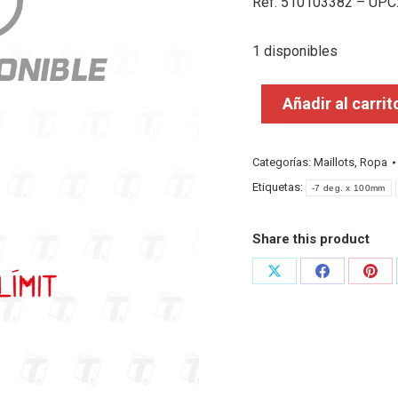
Ref: 510103382 – UPC
1 disponibles
Añadir al carrit
Categorías:
Maillots
,
Ropa
Etiquetas:
-7 deg. x 100mm
Share this product
Share
Share
Shar
on
on
on
X
Facebook
Pint