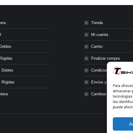
tera
Tienda
l
Mi cuenta
Dobles
Carrito
Rígidas
Finalizar compra
 Dobles
Condiciones generales
 Rígidas
Envíos y transporte
Para ofrece
almacenar y
etera
Cambios y devolucione
tecnologías
las identifi
puede afect
A