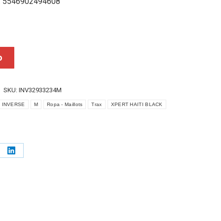
: 5546902494608
o
SKU:
INV32933234M
INVERSE
M
Ropa - Maillots
Trax
XPERT HAITI BLACK
e
Share
on
erest
LinkedIn