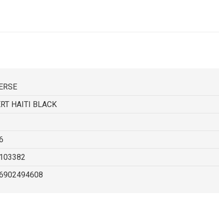
ERSE
RT HAITI BLACK
6
103382
6902494608