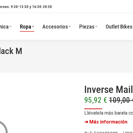
ernes: 9:30-13:30 y 16:30-20:30
nica
Ropa
Accesorios
Piezas
Outlet Bikes
Black M
Inverse Mai
95,92
€
109,00
Llévatela más barata c
➜ Más información