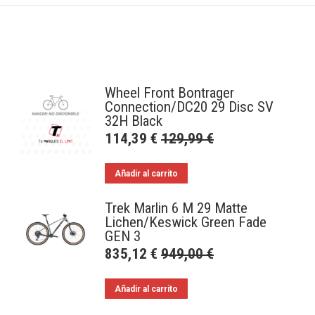
Wheel Front Bontrager
Connection/DC20 29 Disc SV
32H Black
114,39
€
129,99
€
Añadir al carrito
Trek Marlin 6 M 29 Matte
Lichen/Keswick Green Fade
GEN 3
835,12
€
949,00
€
Añadir al carrito