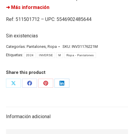
➜ Más información
Ref: 511501712 – UPC: 5546902485644
Sin existencias
Categorías:
Pantalones
,
Ropa
SKU:
INV31176221M
Etiquetas:
2024
INVERSE
M
Ropa - Pantalones
Share this product
Share
Share
Share
Share
on
on
on
on
X
Facebook
Pinterest
LinkedIn
Información adicional