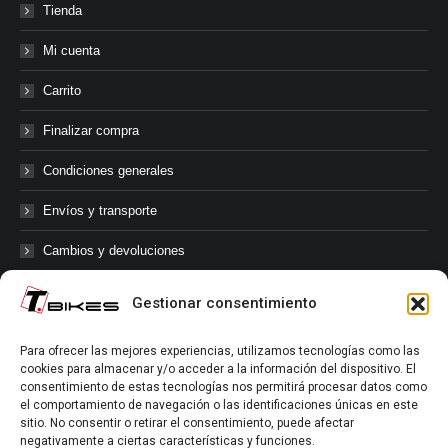
Tienda
Mi cuenta
Carrito
Finalizar compra
Condiciones generales
Envíos y transporte
Cambios y devoluciones
Gestionar consentimiento
@tbikes.cat #tbikes
Para ofrecer las mejores experiencias, utilizamos tecnologías como las
cookies para almacenar y/o acceder a la información del dispositivo. El
Síguenos en las redes sociales de Tbikes, mantente informado de
consentimiento de estas tecnologías nos permitirá procesar datos como
nuestras novedades, productos, salidas en grupo, ofertas, sorteos ...
el comportamiento de navegación o las identificaciones únicas en este
y muchos más!
sitio. No consentir o retirar el consentimiento, puede afectar
negativamente a ciertas características y funciones.