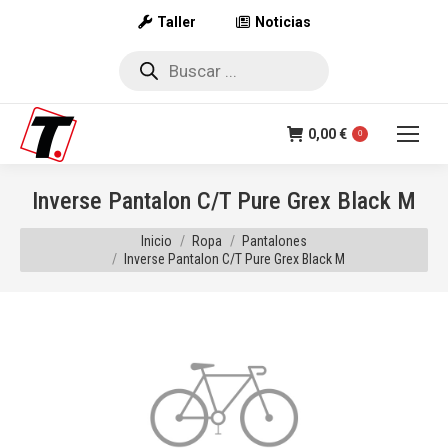
Taller
Noticias
Búsqueda
de
productos
0,00
€
0
Inverse Pantalon C/T Pure Grex Black M
Estás aquí:
Inicio
Ropa
Pantalones
Inverse Pantalon C/T Pure Grex Black M