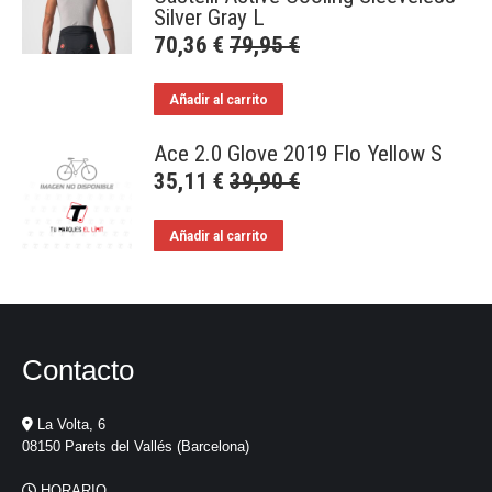
Silver Gray L
70,36
€
79,95
€
Añadir al carrito
Ace 2.0 Glove 2019 Flo Yellow S
35,11
€
39,90
€
Añadir al carrito
Contacto
La Volta, 6
08150 Parets del Vallés (Barcelona)
HORARIO