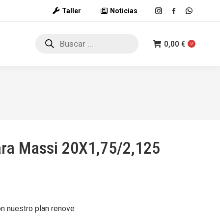
Taller
Noticias
Instagram
Facebook
Whatsap
page
page
page
Búsqueda
opens
opens
opens
0,00
€
de
0
productos
in
in
in
new
new
new
window
window
window
ra Massi 20X1,75/2,125
on nuestro plan renove