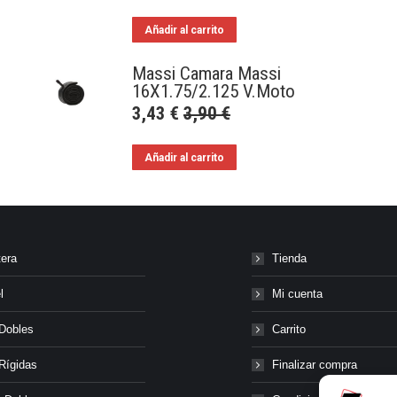
Añadir al carrito
Massi Camara Massi
16X1.75/2.125 V.Moto
3,43
€
3,90
€
Añadir al carrito
tera
Tienda
l
Mi cuenta
Dobles
Carrito
Rígidas
Finalizar compra