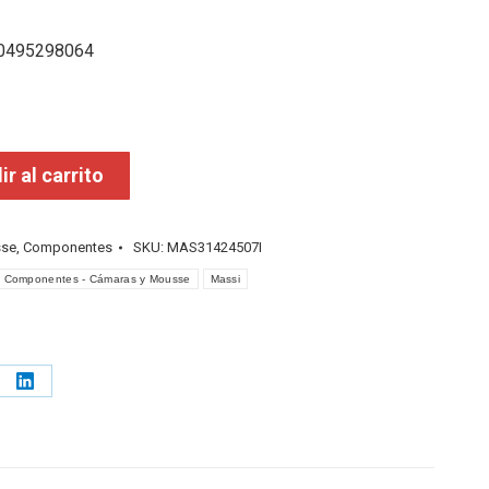
30495298064
r al carrito
sse
,
Componentes
SKU:
MAS31424507I
Componentes - Cámaras y Mousse
Massi
e
Share
on
erest
LinkedIn