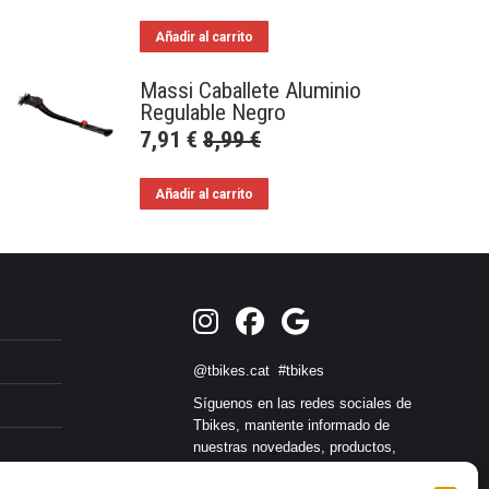
Añadir al carrito
Massi Caballete Aluminio
Regulable Negro
7,91
€
8,99
€
Añadir al carrito
@tbikes.cat #tbikes
Síguenos en las redes sociales de
Tbikes, mantente informado de
nuestras novedades, productos,
salidas en grupo, ofertas, sorteos ... y