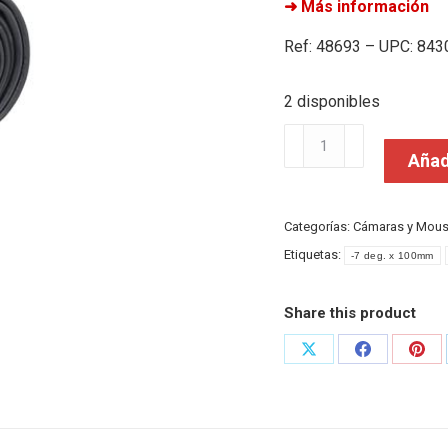
➜ Más información
Ref: 48693 – UPC: 84
2 disponibles
Massi
Añadi
Camara
Massi
20X1,75/2,125
Categorías:
Cámaras y Mou
V.Bici
Etiquetas:
-7 deg. x 100mm
cantidad
Share this product
Share
Share
Shar
on
on
on
X
Facebook
Pint