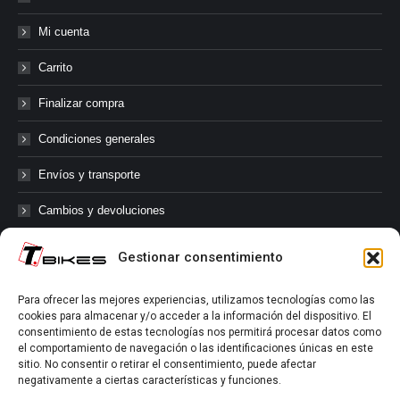
Mi cuenta
Carrito
Finalizar compra
Condiciones generales
Envíos y transporte
Cambios y devoluciones
Gestionar consentimiento
@tbikes.cat #tbikes
Para ofrecer las mejores experiencias, utilizamos tecnologías como las
cookies para almacenar y/o acceder a la información del dispositivo. El
Síguenos en las redes sociales de Tbikes, mantente informado de
consentimiento de estas tecnologías nos permitirá procesar datos como
nuestras novedades, productos, salidas en grupo, ofertas, sorteos ...
el comportamiento de navegación o las identificaciones únicas en este
y muchos más!
sitio. No consentir o retirar el consentimiento, puede afectar
negativamente a ciertas características y funciones.
Tú marcas el límite.