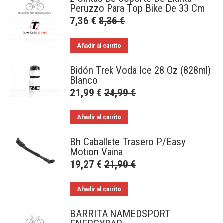
Peruzzo Para Top Bike De 33 Cm
7,36
€
8,36
€
Añadir al carrito
Bidón Trek Voda Ice 28 Oz (828ml)
Blanco
21,99
€
24,99
€
Añadir al carrito
Bh Caballete Trasero P/Easy
Motion Vaina
19,27
€
21,90
€
Añadir al carrito
BARRITA NAMEDSPORT