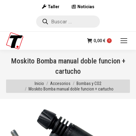
Taller
Noticias
Búsqueda
de
productos
0,00
€
0
Moskito Bomba manual doble funcion +
cartucho
Estás aquí:
Inicio
Accesorios
Bombas y CO2
Moskito Bomba manual doble funcion + cartucho