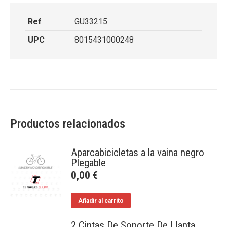
Ref
GU33215
UPC
8015431000248
Productos relacionados
Aparcabicicletas a la vaina negro
Plegable
0,00
€
Añadir al carrito
2 Cintas De Soporte De Llanta