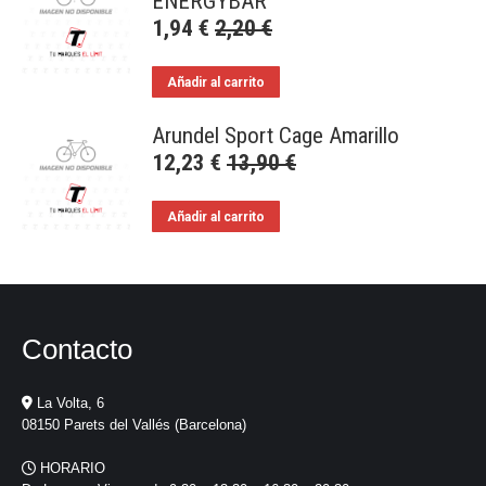
ENERGYBAR
1,94
€
2,20
€
Añadir al carrito
Arundel Sport Cage Amarillo
12,23
€
13,90
€
Añadir al carrito
Contacto
La Volta, 6
08150 Parets del Vallés (Barcelona)
HORARIO