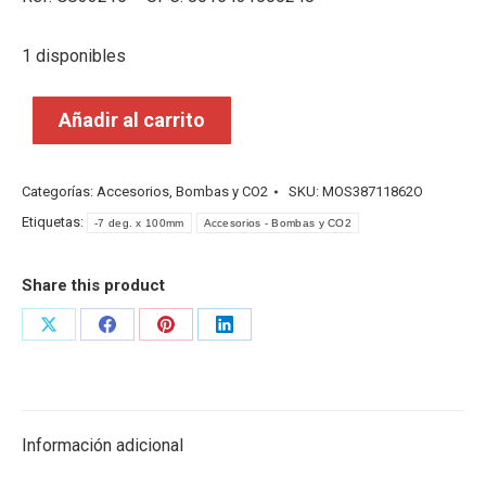
1 disponibles
Añadir al carrito
Categorías:
Accesorios
,
Bombas y CO2
SKU:
MOS38711862O
Etiquetas:
-7 deg. x 100mm
Accesorios - Bombas y CO2
Share this product
Share
Share
Share
Share
on
on
on
on
X
Facebook
Pinterest
LinkedIn
Información adicional