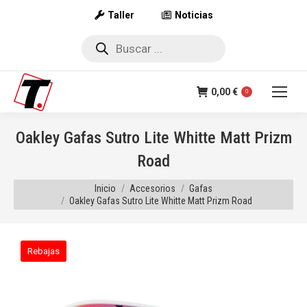
Taller
Noticias
Búsqueda
de
productos
0,00
€
0
Oakley Gafas Sutro Lite Whitte Matt Prizm
Road
Estás aquí:
Inicio
Accesorios
Gafas
Oakley Gafas Sutro Lite Whitte Matt Prizm Road
Rebajas