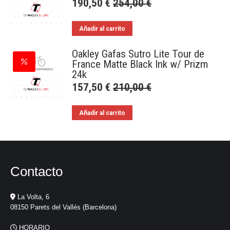
190,50
€
254,00
€
Añadir al carrito
Oakley Gafas Sutro Lite Tour de
France Matte Black Ink w/ Prizm
24k
157,50
€
210,00
€
Añadir al carrito
Contacto
La Volta, 6
08150 Parets del Vallés (Barcelona)
HORARIO