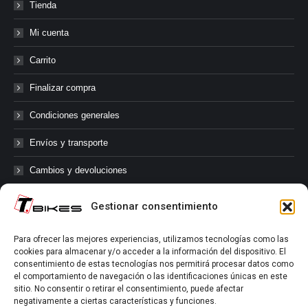
Tienda
Mi cuenta
Carrito
Finalizar compra
Condiciones generales
Envíos y transporte
Cambios y devoluciones
Gestionar consentimiento
@tbikes.cat #tbikes
Para ofrecer las mejores experiencias, utilizamos tecnologías como las
cookies para almacenar y/o acceder a la información del dispositivo. El
Síguenos en las redes sociales de Tbikes, mantente informado de
consentimiento de estas tecnologías nos permitirá procesar datos como
nuestras novedades, productos, salidas en grupo, ofertas, sorteos ...
el comportamiento de navegación o las identificaciones únicas en este
y muchos más!
sitio. No consentir o retirar el consentimiento, puede afectar
negativamente a ciertas características y funciones.