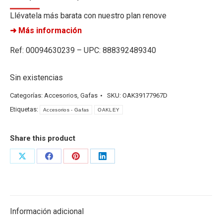
Llévatela más barata con nuestro plan renove
➜ Más información
Ref: 00094630239 – UPC: 888392489340
Sin existencias
Categorías:
Accesorios
,
Gafas
SKU:
OAK39177967D
Etiquetas:
Accesorios - Gafas
OAKLEY
Share this product
Share
Share
Share
Share
on
on
on
on
X
Facebook
Pinterest
LinkedIn
Información adicional