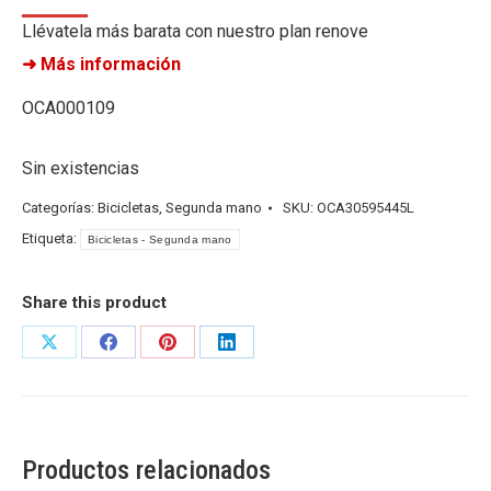
Llévatela más barata con nuestro plan renove
➜ Más información
OCA000109
Sin existencias
Categorías:
Bicicletas
,
Segunda mano
SKU:
OCA30595445L
Etiqueta:
Bicicletas - Segunda mano
Share this product
Share
Share
Share
Share
on
on
on
on
X
Facebook
Pinterest
LinkedIn
Productos relacionados