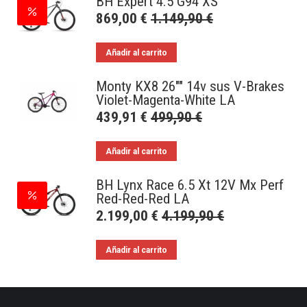
BH Expert 4.5 G94 XS
869,00
€
1.149,90
€
Añadir al carrito
Monty KX8 26"" 14v sus V-Brakes
Violet-Magenta-White LA
439,91
€
499,90
€
Añadir al carrito
BH Lynx Race 6.5 Xt 12V Mx Perf
Red-Red-Red LA
2.199,00
€
4.199,90
€
Añadir al carrito