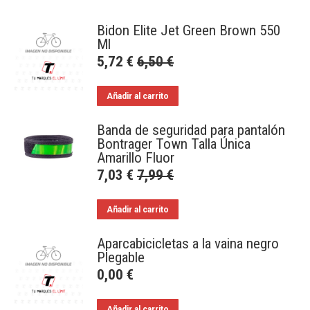
Bidon Elite Jet Green Brown 550
Ml
5,72
€
6,50
€
Añadir al carrito
Banda de seguridad para pantalón
Bontrager Town Talla Única
Amarillo Fluor
7,03
€
7,99
€
Añadir al carrito
Aparcabicicletas a la vaina negro
Plegable
0,00
€
Añadir al carrito