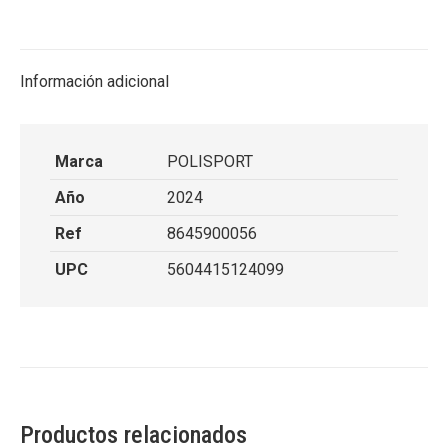
on
on
on
on
X
Facebook
Pinterest
LinkedIn
Información adicional
Marca
POLISPORT
Año
2024
Ref
8645900056
UPC
5604415124099
Productos relacionados