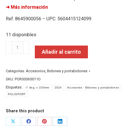
➜ Más información
Ref: 8645900056 – UPC: 5604415124099
11 disponibles
Portabidon
Añadir al carrito
Polisport
Pro
Evo
Categorías:
Accesorios
,
Bidones y portabidones
Negro
SKU:
POR30365011O
cantidad
Etiquetas:
-7 deg. x 100mm
2024
Accesorios - Bidones y portabidones
POLISPORT
Share this product
Share
Share
Share
Share