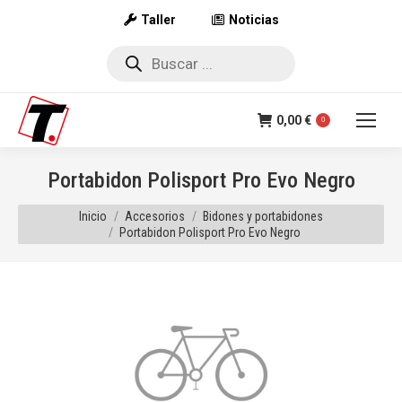
Taller
Noticias
Búsqueda
de
productos
0,00
€
0
Portabidon Polisport Pro Evo Negro
Estás aquí:
Inicio
Accesorios
Bidones y portabidones
Portabidon Polisport Pro Evo Negro