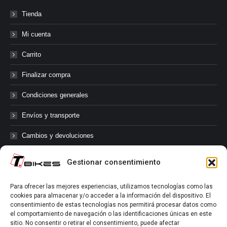
Tienda
Mi cuenta
Carrito
Finalizar compra
Condiciones generales
Envíos y transporte
Cambios y devoluciones
Gestionar consentimiento
@tbikes.cat #tbikes
Para ofrecer las mejores experiencias, utilizamos tecnologías como las
cookies para almacenar y/o acceder a la información del dispositivo. El
Síguenos en las redes sociales de Tbikes, mantente informado de
consentimiento de estas tecnologías nos permitirá procesar datos como
nuestras novedades, productos, salidas en grupo, ofertas, sorteos ...
el comportamiento de navegación o las identificaciones únicas en este
y muchos más!
sitio. No consentir o retirar el consentimiento, puede afectar