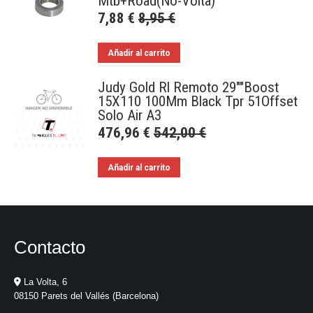
Mtb+Road(No-Volta)
7,88
€
8,95
€
Añadir al carrito
Judy Gold Rl Remoto 29""Boost
15X110 100Mm Black Tpr 51Offset
Solo Air A3
476,96
€
542,00
€
Añadir al carrito
Contacto
La Volta, 6
08150 Parets del Vallés (Barcelona)