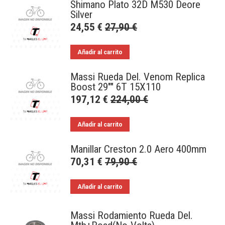
Shimano Plato 32D M530 Deore
Silver
24,55
€
27,90
€
Añadir al carrito
Massi Rueda Del. Venom Replica
Boost 29"" 6T 15X110
197,12
€
224,00
€
Añadir al carrito
Manillar Creston 2.0 Aero 400mm
70,31
€
79,90
€
Añadir al carrito
Massi Rodamiento Rueda Del.