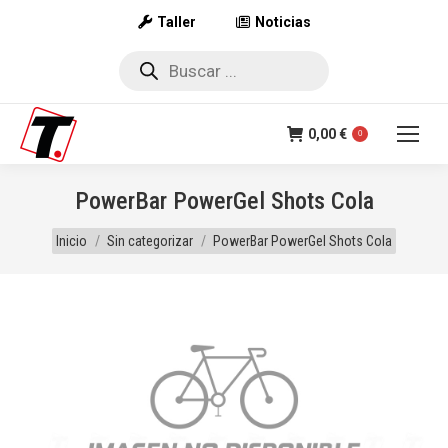
Taller
Noticias
Búsqueda
de
productos
0,00
€
0
PowerBar PowerGel Shots Cola
Estás aquí:
Inicio
Sin categorizar
PowerBar PowerGel Shots Cola