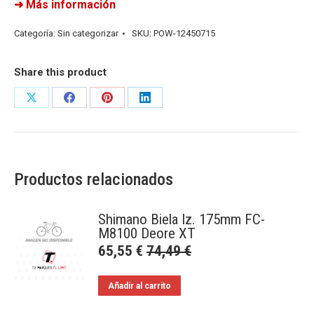
➜ Más información
Categoría:
Sin categorizar
SKU:
POW-12450715
Share this product
Share
Share
Share
Share
on
on
on
on
X
Facebook
Pinterest
LinkedIn
Productos relacionados
Shimano Biela Iz. 175mm FC-
M8100 Deore XT
65,55
€
74,49
€
Añadir al carrito