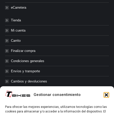
eCarretera
Tienda
Mi cuenta
Carrito
Finalizar compra
Condiciones generales
Envíos y transporte
Cambios y devoluciones
Gestionar consentimiento
@tbikes.cat #tbikes
Para ofrecer las mejores experiencias, utilizamos tecnologías como las
cookies para almacenar y/o acceder a la información del dispositivo. El
Síguenos en las redes sociales de Tbikes, mantente informado de