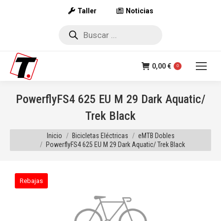
Taller
Noticias
Búsqueda
de
productos
0,00
€
0
PowerflyFS4 625 EU M 29 Dark Aquatic/
Trek Black
Estás aquí:
Inicio
Bicicletas Eléctricas
eMTB Dobles
PowerflyFS4 625 EU M 29 Dark Aquatic/ Trek Black
Rebajas