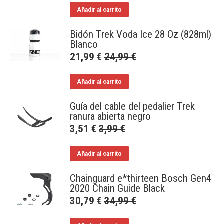
Añadir al carrito
Bidón Trek Voda Ice 28 Oz (828ml)
Blanco
21,99
€
24,99
€
Añadir al carrito
Guía del cable del pedalier Trek
ranura abierta negro
3,51
€
3,99
€
Añadir al carrito
Chainguard e*thirteen Bosch Gen4
2020 Chain Guide Black
30,79
€
34,99
€