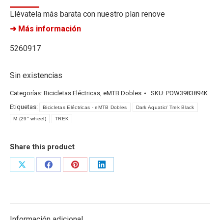
Llévatela más barata con nuestro plan renove
➜ Más información
5260917
Sin existencias
Categorías:
Bicicletas Eléctricas
,
eMTB Dobles
SKU:
POW3983894K
Etiquetas:
Bicicletas Eléctricas - eMTB Dobles
Dark Aquatic/ Trek Black
M (29" wheel)
TREK
Share this product
Share
Share
Share
Share
on
on
on
on
X
Facebook
Pinterest
LinkedIn
Información adicional