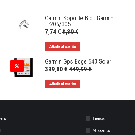
Garmin Soporte Bici. Garmin
Fr205/305
7,74
€
8,80
€
Añadir al carrito
Garmin Gps Edge 540 Solar
399,00
€
449,99
€
Añadir al carrito
tera
Tienda
l
Mi cuenta