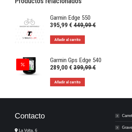
Productos relacionados
Garmin Edge 550
395,99
€
449,99
€
Añadir al carrito
Garmin Gps Edge 540
289,00
€
399,99
€
Añadir al carrito
Contacto
Carre
Grave
La Volta, 6