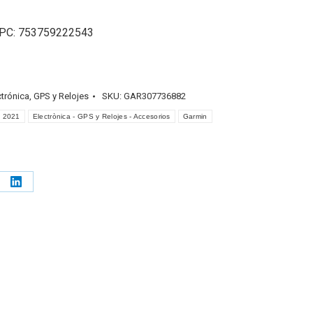
UPC: 753759222543
ctrónica
,
GPS y Relojes
SKU:
GAR307736882
2021
Electrònica - GPS y Relojes - Accesorios
Garmin
e
Share
on
erest
LinkedIn