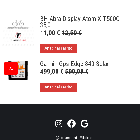
BH Abra Display Atom X T500C
35,0
11,00
€
12,50
€
Añadir al carrito
Garmin Gps Edge 840 Solar
499,00
€
599,99
€
Añadir al carrito
@tbikes.cat #tbikes