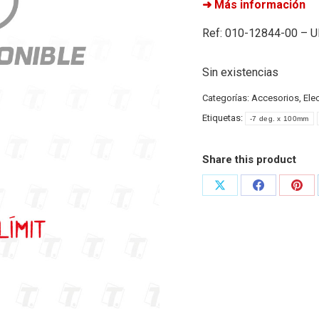
➜ Más información
Ref: 010-12844-00 – 
Sin existencias
Categorías:
Accesorios
,
Ele
Etiquetas:
-7 deg. x 100mm
Share this product
Share
Share
Shar
on
on
on
X
Facebook
Pint