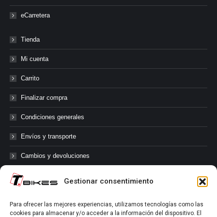
eCarretera
Tienda
Mi cuenta
Carrito
Finalizar compra
Condiciones generales
Envíos y transporte
Cambios y devoluciones
Gestionar consentimiento
@tbikes.cat #tbikes
Para ofrecer las mejores experiencias, utilizamos tecnologías como las
cookies para almacenar y/o acceder a la información del dispositivo. El