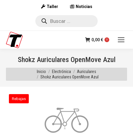
Taller
Noticias
Búsqueda
de
productos
0,00
€
0
Shokz Auriculares OpenMove Azul
Estás aquí:
Inicio
Electrónica
Auriculares
Shokz Auriculares OpenMove Azul
Rebajas