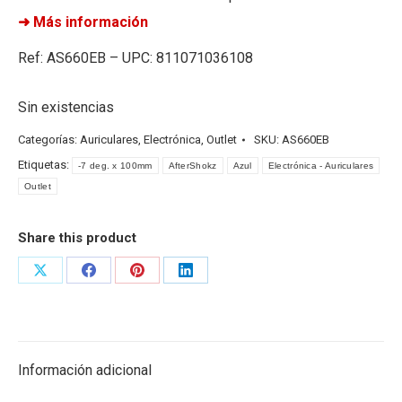
➜ Más información
Ref: AS660EB – UPC: 811071036108
Sin existencias
Categorías:
Auriculares
,
Electrónica
,
Outlet
SKU:
AS660EB
Etiquetas:
-7 deg. x 100mm
AfterShokz
Azul
Electrónica - Auriculares
Outlet
Share this product
Share
Share
Share
Share
on
on
on
on
X
Facebook
Pinterest
LinkedIn
Información adicional