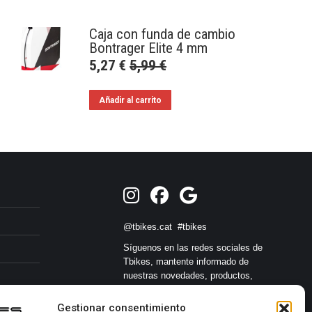
Caja con funda de cambio
Bontrager Elite 4 mm
5,27
€
5,99
€
Añadir al carrito
@tbikes.cat #tbikes
Síguenos en las redes sociales de
Tbikes, mantente informado de
nuestras novedades, productos,
salidas en grupo, ofertas, sorteos ... y
muchos más!
Gestionar consentimiento