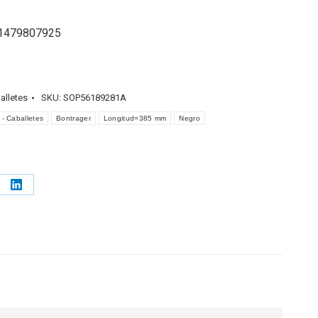
01479807925
alletes
SKU:
SOP56189281A
 - Caballetes
Bontrager
Longitud=385 mm
Negro
e
Share
on
erest
LinkedIn