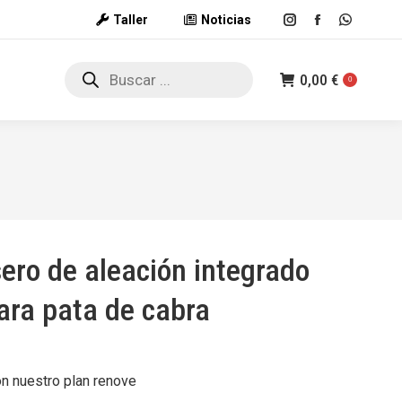
Taller
Noticias
Instagram
Facebook
Whatsap
page
page
page
Búsqueda
opens
opens
opens
0,00
€
de
0
productos
in
in
in
new
new
new
window
window
window
sero de aleación integrado
ara pata de cabra
on nuestro plan renove