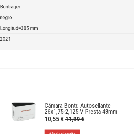
Bontrager
negro
Longitud=385 mm
2021
Cámara Bontr. Autosellante
26x1,75-2,125 V Presta 48mm
10,55
€
11,99
€
Añadir al carrito