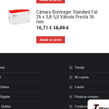
Cámara Bontrager Standard Fat
26 x 3,8-5,0 Válvula Presta 36
mm
16,71
€
18,99
€
Añadir al carrito
tera
Tienda
l
Mi cuenta
Dobles
Carrito
Rígidas
Finalizar compra
 Dobles
Condiciones generales