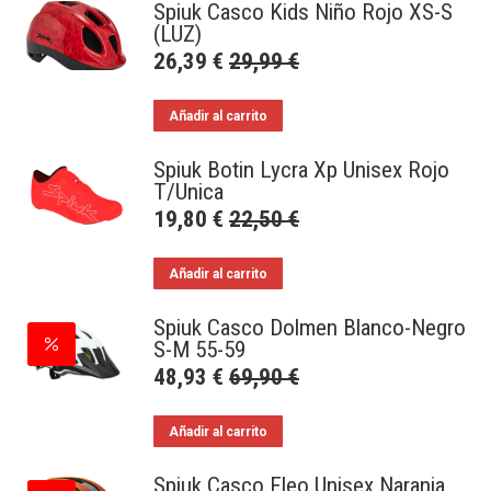
Spiuk Casco Kids Niño Rojo XS-S
(LUZ)
26,39
€
29,99
€
Añadir al carrito
Spiuk Botin Lycra Xp Unisex Rojo
T/Unica
19,80
€
22,50
€
Añadir al carrito
Spiuk Casco Dolmen Blanco-Negro
S-M 55-59
48,93
€
69,90
€
Añadir al carrito
Spiuk Casco Eleo Unisex Naranja