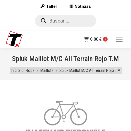
Taller
Noticias
Búsqueda
de
productos
0,00
€
0
Spiuk Maillot M/C All Terrain Rojo T.M
Estás aquí:
Inicio
Ropa
Maillots
Spiuk Maillot M/C All Terrain Rojo T.M