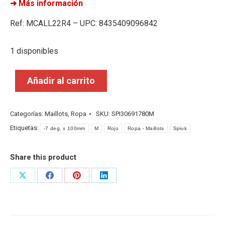
➜ Más información
Ref: MCALL22R4 – UPC: 8435409096842
1 disponibles
Añadir al carrito
Categorías:
Maillots
,
Ropa
SKU:
SPI30691780M
Etiquetas:
-7 deg. x 100mm
M
Rojo
Ropa - Maillots
Spiuk
Share this product
Share
Share
Share
Share
on
on
on
on
X
Facebook
Pinterest
LinkedIn