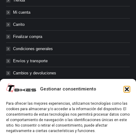
Tienda
Mi cuenta
Carrito
Finalizar compra
Condiciones generales
Envíos y transporte
Cambios y devoluciones
Gestionar consentimiento
@tbikes.cat #tbikes
Para ofrecer las mejores experiencias, utilizamos tecnologías como las
cookies para almacenar y/o acceder a la información del dispositivo. El
Síguenos en las redes sociales de Tbikes, mantente informado de
consentimiento de estas tecnologías nos permitirá procesar datos como
nuestras novedades, productos, salidas en grupo, ofertas, sorteos ...
el comportamiento de navegación o las identificaciones únicas en este
y muchos más!
sitio. No consentir o retirar el consentimiento, puede afectar
negativamente a ciertas características y funciones.