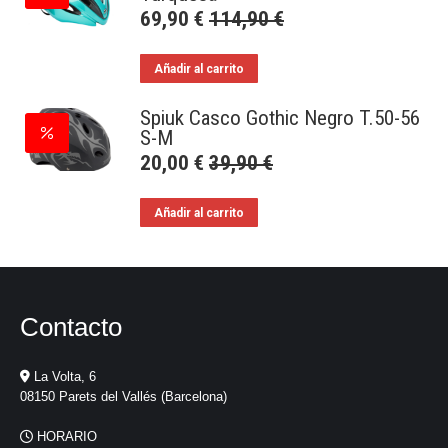
69,90
€
114,90
€
Añadir al carrito
Spiuk Casco Gothic Negro T.50-56
S-M
20,00
€
39,90
€
Añadir al carrito
Contacto
La Volta, 6
08150 Parets del Vallés (Barcelona)
HORARIO