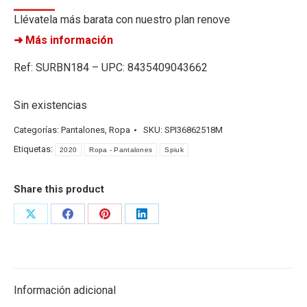
Llévatela más barata con nuestro plan renove
➜ Más información
Ref: SURBN184 – UPC: 8435409043662
Sin existencias
Categorías:
Pantalones
,
Ropa
SKU:
SPI36862518M
Etiquetas:
2020
Ropa - Pantalones
Spiuk
Share this product
Share
Share
Share
Share
on
on
on
on
X
Facebook
Pinterest
LinkedIn
Información adicional