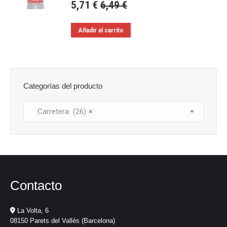
5,71
€
6,49
€
Añadir al carrito
Categorías del producto
Carretera (26)
×
Contacto
La Volta, 6
08150 Parets del Vallés (Barcelona)