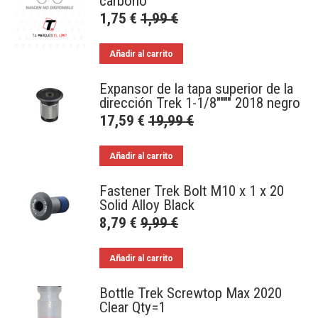
carbono
1,75
€
1,99
€
Añadir al carrito
Expansor de la tapa superior de la
dirección Trek 1-1/8"""" 2018 negro
17,59
€
19,99
€
Añadir al carrito
Fastener Trek Bolt M10 x 1 x 20
Solid Alloy Black
8,79
€
9,99
€
Añadir al carrito
Bottle Trek Screwtop Max 2020
Clear Qty=1