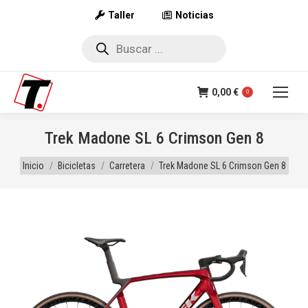
Taller
Noticias
Búsqueda
de
productos
0,00
€
0
Trek Madone SL 6 Crimson Gen 8
Estás aquí:
Inicio
Bicicletas
Carretera
Trek Madone SL 6 Crimson Gen 8