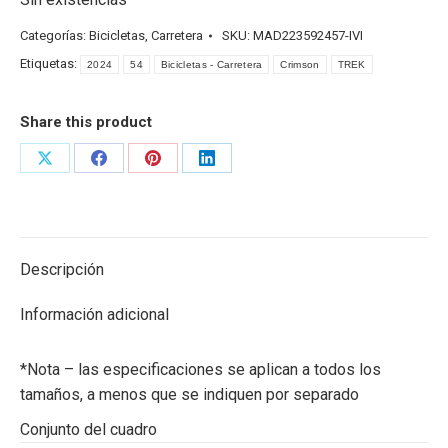
Categorías:
Bicicletas
,
Carretera
SKU:
MAD223592457-IVI
Etiquetas:
2024
54
Bicicletas - Carretera
Crimson
TREK
Share this product
Share
Share
Share
Share
on
on
on
on
X
Facebook
Pinterest
LinkedIn
Descripción
Información adicional
*Nota – las especificaciones se aplican a todos los
tamaños, a menos que se indiquen por separado
Conjunto del cuadro