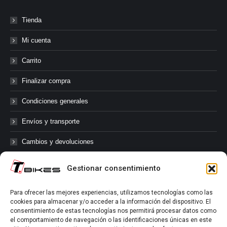
Tienda
Mi cuenta
Carrito
Finalizar compra
Condiciones generales
Envíos y transporte
Cambios y devoluciones
Gestionar consentimiento
@tbikes.cat #tbikes
Para ofrecer las mejores experiencias, utilizamos tecnologías como las
cookies para almacenar y/o acceder a la información del dispositivo. El
Síguenos en las redes sociales de Tbikes, mantente informado de
consentimiento de estas tecnologías nos permitirá procesar datos como
nuestras novedades, productos, salidas en grupo, ofertas, sorteos ...
el comportamiento de navegación o las identificaciones únicas en este
y muchos más!