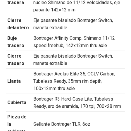
trasera
nucleo Shimano de 11/12 velocidades, eje
pasante 142×12 mm
Cierre
Eje pasante biselado Bontrager Switch,
delantero
maneta extraíble
Buje
Bontrager Affinity Comp, Shimano 11/12
trasero
speed freehub, 142x12mm thru axle
Cierre
Eje pasante biselado Bontrager Switch,
trasero
maneta extraíble
Bontrager Aeolus Elite 35, OCLV Carbon,
Llanta
Tubeless Ready, 35mm rim depth,
100x12mm thru axle
Bontrager R3 Hard-Case Lite, Tubeless
Cubierta
Ready, aro de aramida, 170 tpi, 700×28 mm
Pieza de
la
Sellante Bontrager TLR, 6oz