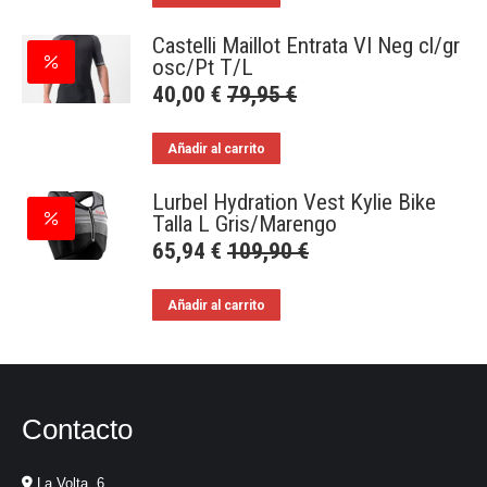
Castelli Maillot Entrata VI Neg cl/gr
osc/Pt T/L
40,00
€
79,95
€
Añadir al carrito
Lurbel Hydration Vest Kylie Bike
Talla L Gris/Marengo
65,94
€
109,90
€
Añadir al carrito
Contacto
La Volta, 6