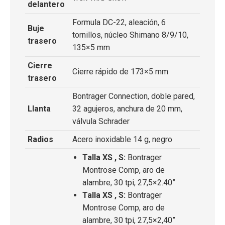
delantero
Formula DC-22, aleación, 6
Buje
tornillos, núcleo Shimano 8/9/10,
trasero
135×5 mm
Cierre
Cierre rápido de 173×5 mm
trasero
Bontrager Connection, doble pared,
Llanta
32 agujeros, anchura de 20 mm,
válvula Schrader
Radios
Acero inoxidable 14 g, negro
Talla XS , S:
Bontrager
Montrose Comp, aro de
alambre, 30 tpi, 27,5×2.40”
Talla XS , S:
Bontrager
Montrose Comp, aro de
alambre, 30 tpi, 27,5×2,40”