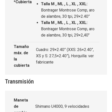
*Cubierta
Talla M , ML , L , XL , XXL:
Bontrager Montrose Comp, aro
de alambre, 30 tpi, 29×2.40”
Talla M , ML , L , XL , XXL:
Bontrager Montrose Comp, aro
de alambre, 30 tpi, 29×2,40"
Tamaño
Cuadro: 29×2.40” (XXS: 26×2.40”,
máx. de
XS y S: 27,5×2.40”), Horquilla: ver
la
fabricante
cubierta
Transmisión
Maneta
de
Shimano U4000, 9 velocidades