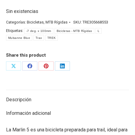
Sin existencias
Categorías:
Bicicletas
,
MTB Rígidas
SKU:
TRE305668553
Etiquetas:
-7 deg. x 100mm
Bicicletas - MTB Rígidas
L
Mulsanne Blue
Trax
TREK
Share this product
Share
Share
Share
Share
on
on
on
on
X
Facebook
Pinterest
LinkedIn
Descripción
Información adicional
La Marlin 5 es una bicicleta preparada para trail, ideal para