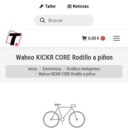
Taller
Noticias
Búsqueda
de
productos
0,00
€
0
Wahoo KICKR CORE Rodillo a piñon
Estás aquí:
Inicio
Electrónica
Rodillos inteligentes
Wahoo KICKR CORE Rodillo a piñon