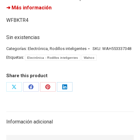
➜ Más información
WFBKTR4
Sin existencias
Categorías:
Electrónica
,
Rodillos inteligentes
SKU:
WAH553337348
Etiquetas:
Electrónica - Rodillos inteligentes
Wahoo
Share this product
Share
Share
Share
Share
on
on
on
on
X
Facebook
Pinterest
LinkedIn
Información adicional