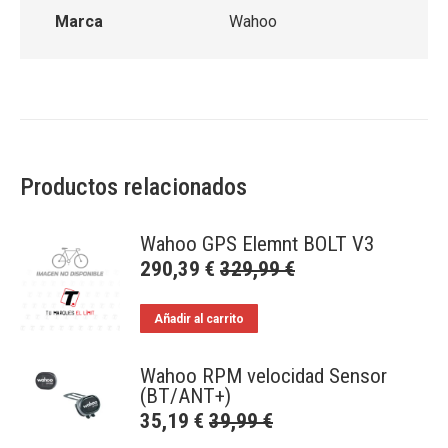
Marca
Wahoo
Productos relacionados
Wahoo GPS Elemnt BOLT V3
290,39
€
329,99
€
Añadir al carrito
Wahoo RPM velocidad Sensor
(BT/ANT+)
35,19
€
39,99
€