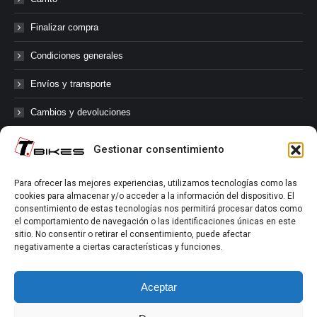
Finalizar compra
Condiciones generales
Envíos y transporte
Cambios y devoluciones
Gestionar consentimiento
@tbikes.cat #tbikes
Para ofrecer las mejores experiencias, utilizamos tecnologías como las
cookies para almacenar y/o acceder a la información del dispositivo. El
Síguenos en las redes sociales de Tbikes, mantente informado de
consentimiento de estas tecnologías nos permitirá procesar datos como
nuestras novedades, productos, salidas en grupo, ofertas, sorteos ...
el comportamiento de navegación o las identificaciones únicas en este
y muchos más!
sitio. No consentir o retirar el consentimiento, puede afectar
negativamente a ciertas características y funciones.
Tú marcas el límite.
Aceptar