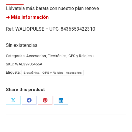
Llévatela más barata con nuestro plan renove
➜ Más información
Ref: WALIOPULSE – UPC: 8436553422310
Sin existencias
Categorías:
Accesorios
,
Electrónica
,
GPS y Relojes
SKU:
WAL39705466A
Etiqueta:
Electrònica - GPS y Relojes - Accesorios
Share this product
Share
Share
Share
Share
on
on
on
on
X
Facebook
Pinterest
LinkedIn