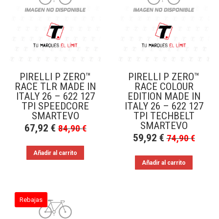
a
bajo
PIRELLI P ZERO™
PIRELLI P ZERO™
RACE TLR MADE IN
RACE COLOUR
ITALY 26 – 622 127
EDITION MADE IN
TPI SPEEDCORE
ITALY 26 – 622 127
SMARTEVO
TPI TECHBELT
SMARTEVO
67,92
€
84,90
€
59,92
€
74,90
€
Añadir al carrito
Añadir al carrito
Rebajas