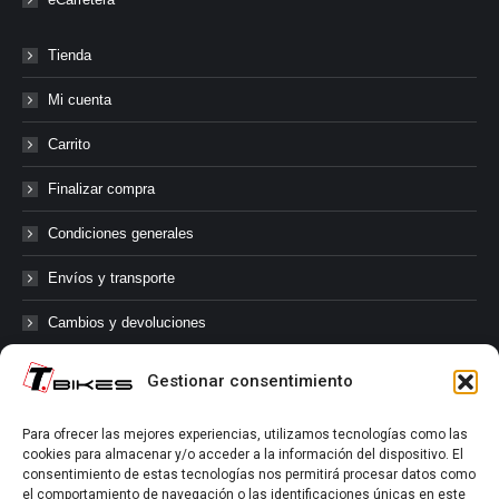
Tienda
Mi cuenta
Carrito
Finalizar compra
Condiciones generales
Envíos y transporte
Cambios y devoluciones
Gestionar consentimiento
@tbikes.cat #tbikes
Para ofrecer las mejores experiencias, utilizamos tecnologías como las
cookies para almacenar y/o acceder a la información del dispositivo. El
Síguenos en las redes sociales de Tbikes, mantente informado de
consentimiento de estas tecnologías nos permitirá procesar datos como
nuestras novedades, productos, salidas en grupo, ofertas, sorteos ...
el comportamiento de navegación o las identificaciones únicas en este