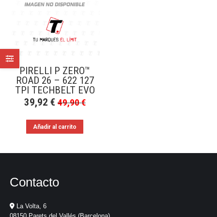
PIRELLI P ZERO™
ROAD 26 – 622 127
TPI TECHBELT EVO
39,92
€
49,90
€
Añadir al carrito
Contacto
La Volta, 6
08150 Parets del Vallés (Barcelona)