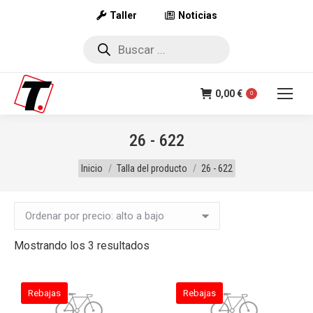
Taller
Noticias
Búsqueda
de
productos
0,00
€
0
26 - 622
Estás aquí:
Inicio
Talla del producto
26 - 622
Ordenado
Mostrando los 3 resultados
por
precio:
Rebajas
Rebajas
alto