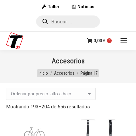
Taller
Noticias
Búsqueda
de
productos
0,00
€
0
Accesorios
Estás aquí:
Inicio
Accesorios
Página 17
Ordenado
Mostrando 193–204 de 656 resultados
por
precio:
alto