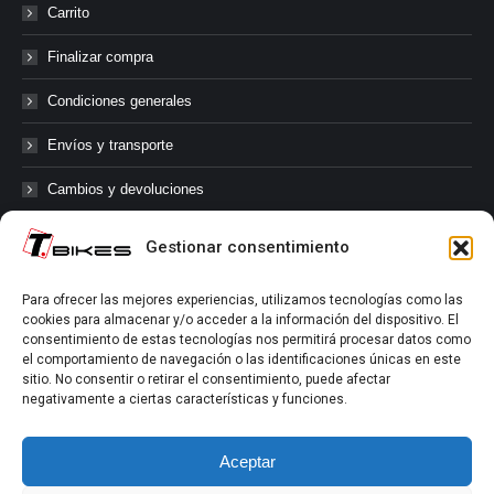
Carrito
Finalizar compra
Condiciones generales
Envíos y transporte
Cambios y devoluciones
Gestionar consentimiento
@tbikes.cat #tbikes
Para ofrecer las mejores experiencias, utilizamos tecnologías como las
cookies para almacenar y/o acceder a la información del dispositivo. El
Síguenos en las redes sociales de Tbikes, mantente informado de
consentimiento de estas tecnologías nos permitirá procesar datos como
nuestras novedades, productos, salidas en grupo, ofertas, sorteos ...
el comportamiento de navegación o las identificaciones únicas en este
y muchos más!
sitio. No consentir o retirar el consentimiento, puede afectar
negativamente a ciertas características y funciones.
Tú marcas el límite.
Aceptar