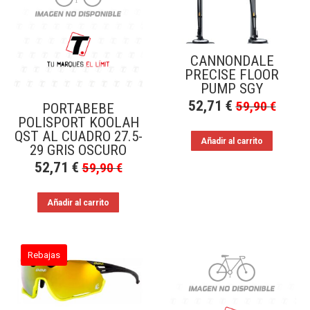
a
bajo
CANNONDALE
PRECISE FLOOR
PUMP SGY
52,71
€
59,90
€
PORTABEBE
POLISPORT KOOLAH
QST AL CUADRO 27.5-
Añadir al carrito
29 GRIS OSCURO
52,71
€
59,90
€
Añadir al carrito
Rebajas