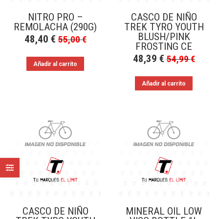
NITRO PRO –
CASCO DE NIÑO
REMOLACHA (290G)
TREK TYRO YOUTH
BLUSH/PINK
48,40
€
55,00
€
FROSTING CE
48,39
€
54,99
€
Añadir al carrito
Añadir al carrito
CASCO DE NIÑO
MINERAL OIL LOW