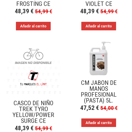
FROSTING CE
VIOLET CE
48,39
€
48,39
€
54,99
€
54,99
€
Añadir al carrito
Añadir al carrito
CM JABON DE
MANOS
PROFESIONAL
(PASTA) 5L.
CASCO DE NIÑO
47,52
€
54,00
€
TREK TYRO
YELLOW/POWER
SURGE CE
Añadir al carrito
48,39
€
54,99
€