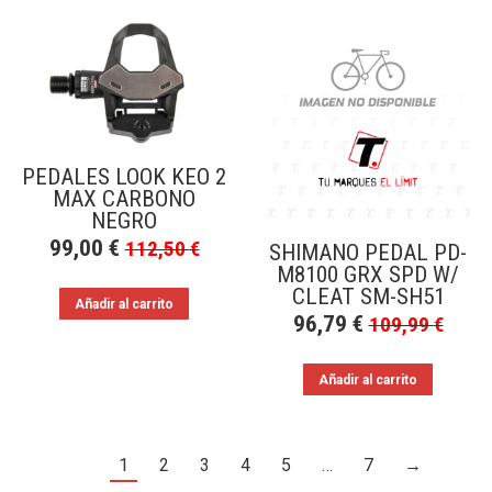
PEDALES LOOK KEO 2
MAX CARBONO
NEGRO
99,00
€
112,50
€
SHIMANO PEDAL PD-
M8100 GRX SPD W/
CLEAT SM-SH51
Añadir al carrito
96,79
€
109,99
€
Añadir al carrito
1
2
3
4
5
…
7
→