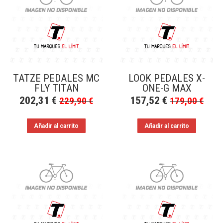
a
bajo
TATZE PEDALES MC
LOOK PEDALES X-
FLY TITAN
ONE-G MAX
202,31
€
157,52
€
229,90
€
179,00
€
Añadir al carrito
Añadir al carrito