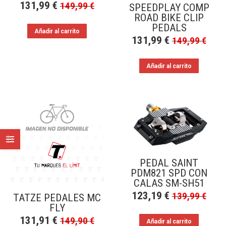
131,99
€
149,99
€
SPEEDPLAY COMP
ROAD BIKE CLIP
PEDALS
Añadir al carrito
131,99
€
149,99
€
Añadir al carrito
PEDAL SAINT
PDM821 SPD CON
CALAS SM-SH51
123,19
€
139,99
€
TATZE PEDALES MC
FLY
131,91
€
149,90
€
Añadir al carrito