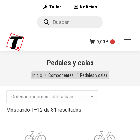
Taller
Noticias
Búsqueda
de
productos
0,00
€
0
Pedales y calas
Estás aquí:
Inicio
Componentes
Pedales y calas
Ordenado
Mostrando 1–12 de 81 resultados
por
precio:
alto