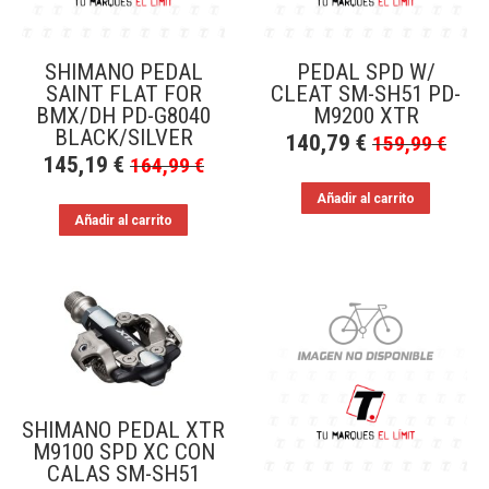
SHIMANO PEDAL
PEDAL SPD W/
SAINT FLAT FOR
CLEAT SM-SH51 PD-
BMX/DH PD-G8040
M9200 XTR
BLACK/SILVER
140,79
€
159,99
€
145,19
€
164,99
€
Añadir al carrito
Añadir al carrito
SHIMANO PEDAL XTR
M9100 SPD XC CON
CALAS SM-SH51