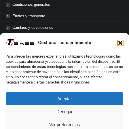
Condiciones generales
Envíos y transporte
Cambios y devoluciones
Gestionar consentimiento
@tbikes.cat #tbikes
Para ofrecer las mejores experiencias, utilizamos tecnologías como las
cookies para almacenar y/o acceder a la información del dispositivo. El
Síguenos en las redes sociales de Tbikes, mantente informado de
consentimiento de estas tecnologías nos permitirá procesar datos como
nuestras novedades, productos, salidas en grupo, ofertas, sorteos ...
el comportamiento de navegación o las identificaciones únicas en este
y muchos más!
sitio. No consentir o retirar el consentimiento, puede afectar
negativamente a ciertas características y funciones.
Tú marcas el límite.
Aceptar
Denegar
Ver preferencias