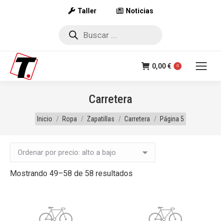
Taller
Noticias
Búsqueda
de
productos
0,00
€
0
Carretera
Estás aquí:
Inicio
Ropa
Zapatillas
Carretera
Página 5
Ordenado
Mostrando 49–58 de 58 resultados
por
precio:
alto