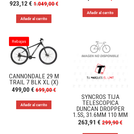
923,12
€
1.049,00
€
Añadir al carrito
Añadir al carrito
Rebajas
CANNONDALE 29 M
TRAIL 7 BLK XL (X)
499,00
€
699,00
€
SYNCROS TIJA
TELESCOPICA
Añadir al carrito
DUNCAN DROPPER
1.5S, 31.6MM 110 MM
263,91
€
299,90
€