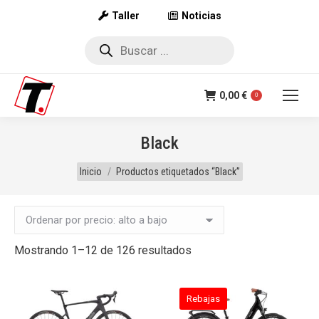
Taller
Noticias
Búsqueda
de
productos
0,00
€
0
Black
Estás aquí:
Inicio
Productos etiquetados “Black”
Ordenado
Mostrando 1–12 de 126 resultados
por
precio:
Rebajas
alto