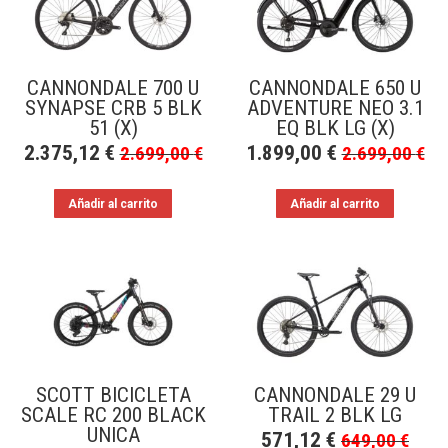
a
bajo
CANNONDALE 700 U
CANNONDALE 650 U
SYNAPSE CRB 5 BLK
ADVENTURE NEO 3.1
51 (X)
EQ BLK LG (X)
2.375,12
€
1.899,00
€
2.699,00
€
2.699,00
€
Añadir al carrito
Añadir al carrito
SCOTT BICICLETA
CANNONDALE 29 U
SCALE RC 200 BLACK
TRAIL 2 BLK LG
UNICA
571,12
€
649,00
€