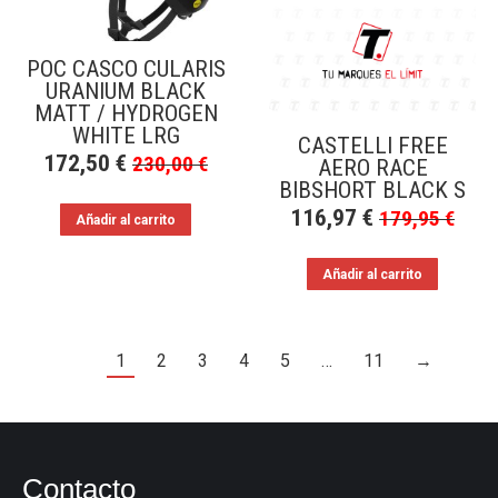
POC CASCO CULARIS
URANIUM BLACK
MATT / HYDROGEN
WHITE LRG
CASTELLI FREE
172,50
€
230,00
€
AERO RACE
BIBSHORT BLACK S
116,97
€
179,95
€
Añadir al carrito
Añadir al carrito
1
2
3
4
5
…
11
→
Contacto